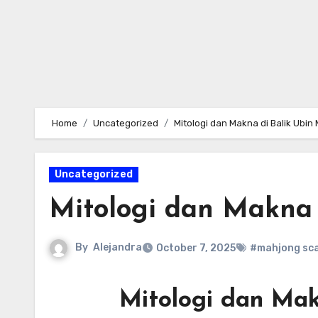
Home
Uncategorized
Mitologi dan Makna di Balik Ubin
Uncategorized
Mitologi dan Makna 
By
Alejandra
October 7, 2025
#mahjong sca
Mitologi dan Mak