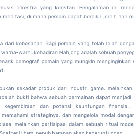
usik orkestra yang konstan. Pengalaman ini menc
meditasi, di mana pemain dapat berpikir jernih dan 
eda dari kebosanan. Bagi pemain yang telah lelah den
 warna-warni, kehadiran Mahjong adalah sebuah penyeg
narik demografi pemain yang mungkin menginginkan 
at.
bukan sekadar produk dari industri game, melainkan
a adalah bukti bahwa sebuah permainan dapat menjadi
n kegembiraan dan potensi keuntungan finansial.
 memahami strateginya, dan mengelola modal dengan
biasa, melainkan partisipasi dalam sebuah ritual mod
 Scatter Hitam, penuh harapan akan keberuntungan.