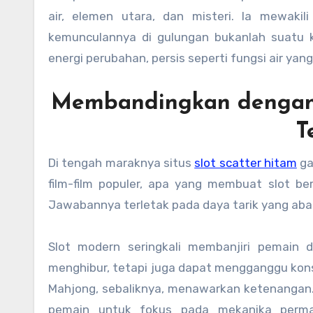
air, elemen utara, dan misteri. Ia mewaki
kemunculannya di gulungan bukanlah suatu 
energi perubahan, persis seperti fungsi air ya
Membandingkan dengan 
T
Di tengah maraknya situs
slot scatter hitam
ga
film-film populer, apa yang membuat slot be
Jawabannya terletak pada daya tarik yang aba
Slot modern seringkali membanjiri pemain 
menghibur, tetapi juga dapat mengganggu kon
Mahjong, sebaliknya, menawarkan ketenangan.
pemain untuk fokus pada mekanika perma