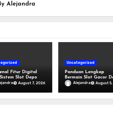
By
Alejandra
egorized
Uncategorized
nal Fitur Digital
Panduan Lengkap
Sistem Slot Depo
Bermain Slot Gacor D
Modern
5000 dan Situs Depos
ejandra
Alejandra
August 7, 2026
August 5,
Resmi Terpercaya