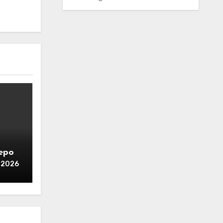
epo
it 5K
 2026