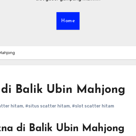
Home
 Mahjong
di Balik Ubin Mahjong
tter hitam
,
#situs scatter hitam
,
#slot scatter hitam
na di Balik Ubin Mahjong