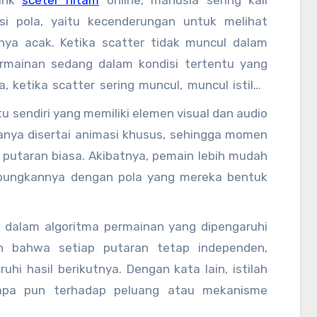
si pola, yaitu kecenderungan untuk melihat
ya acak. Ketika scatter tidak muncul dalam
mainan sedang dalam kondisi tertentu yang
, ketika scatter sering muncul, muncul istilah
itu sendiri yang memiliki elemen visual dan audio
anya disertai animasi khusus, sehingga momen
 putaran biasa. Akibatnya, pemain lebih mudah
bungkannya dengan pola yang mereka bentuk
 dalam algoritma permainan yang dipengaruhi
n bahwa setiap putaran tetap independen,
i hasil berikutnya. Dengan kata lain, istilah
 apa pun terhadap peluang atau mekanisme