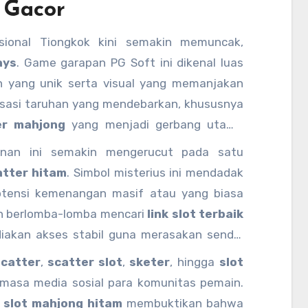
 Gacor
sional Tiongkok kini semakin memuncak,
ays
. Game garapan PG Soft ini dikenal luas
 yang unik serta visual yang memanjakan
sasi taruhan yang mendebarkan, khususnya
er mahjong
yang menjadi gerbang utama
asi antara grafis yang apik dan tingkat
inan ini semakin mengerucut pada satu
i menjadikan game ini sebagai salah satu
atter hitam
. Simbol misterius ini mendadak
u
.
potensi kemenangan masif atau yang biasa
n berlomba-lomba mencari
link slot terbaik
akan akses stabil guna merasakan sendiri
da gulungan permainan mereka. Kehadiran
scatter
,
scatter slot
,
sketer
, hingga
slot
bah jalannya permainan dalam sekejap mata.
i masa media sosial para komunitas pemain.
n
slot mahjong hitam
membuktikan bahwa