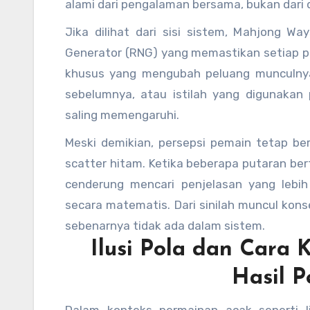
alami dari pengalaman bersama, bukan dari 
Jika dilihat dari sisi sistem, Mahjong
Generator (RNG) yang memastikan setiap put
khusus yang mengubah peluang munculnya
sebelumnya, atau istilah yang digunakan p
saling memengaruhi.
Meski demikian, persepsi pemain tetap be
scatter hitam. Ketika beberapa putaran ber
cenderung mencari penjelasan yang lebi
secara matematis. Dari sinilah muncul kons
sebenarnya tidak ada dalam sistem.
Ilusi Pola dan Cara
Hasil 
Dalam konteks permainan acak seperti 