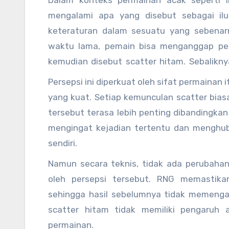
mengalami apa yang disebut sebagai ilu
keteraturan dalam sesuatu yang sebenarn
waktu lama, pemain bisa menganggap per
kemudian disebut scatter hitam. Sebaliknya
lain seperti “fase panas” atau “gacor”.
Persepsi ini diperkuat oleh sifat permainan 
yang kuat. Setiap kemunculan scatter bias
tersebut terasa lebih penting dibandingkan
mengingat kejadian tertentu dan menghu
sendiri.
Namun secara teknis, tidak ada perubahan
oleh persepsi tersebut. RNG memastika
sehingga hasil sebelumnya tidak memengaruh
scatter hitam tidak memiliki pengaruh
permainan.