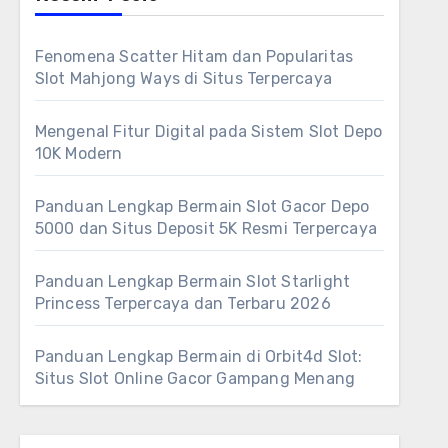
Fenomena Scatter Hitam dan Popularitas
Slot Mahjong Ways di Situs Terpercaya
Mengenal Fitur Digital pada Sistem Slot Depo
10K Modern
Panduan Lengkap Bermain Slot Gacor Depo
5000 dan Situs Deposit 5K Resmi Terpercaya
Panduan Lengkap Bermain Slot Starlight
Princess Terpercaya dan Terbaru 2026
Panduan Lengkap Bermain di Orbit4d Slot:
Situs Slot Online Gacor Gampang Menang