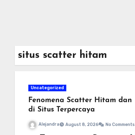
situs scatter hitam
Uncategorized
Fenomena Scatter Hitam dan 
di Situs Terpercaya
Alejandra
August 8, 2026
No Comments