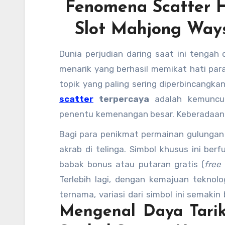
Fenomena Scatter H
Slot Mahjong Ways
Dunia perjudian daring saat ini tengah 
menarik yang berhasil memikat hati para
topik yang paling sering diperbincangka
scatter
terpercaya
adalah kemuncula
penentu kemenangan besar. Keberadaan fi
keseruan dalam bermain, tetapi jug
Bagi para penikmat permainan gulungan d
mendapatkan keuntungan maksimal mel
akrab di telinga. Simbol khusus ini be
di internet.
babak bonus atau putaran gratis (
free 
Terlebih lagi, dengan kemajuan teknolo
ternama, variasi dari simbol ini semakin
Mengenal Daya Tari
yang membuat para pemain selalu pen
setiap hari melalui
link slot terbaru
.