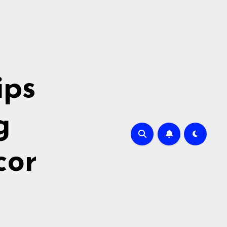
ips
g
cor