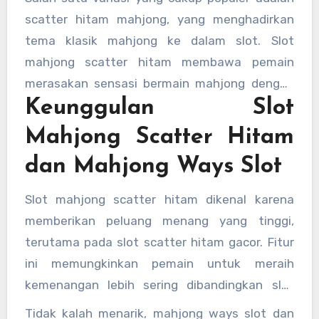
simbol biasa.
di berbagai perangkat. Dengan memanfaatkan
scatter hitam mahjong, yang menghadirkan
slot scatter hitam gacor, pemain bisa
tema klasik mahjong ke dalam slot. Slot
mendapatkan peluang menang lebih tinggi
mahjong scatter hitam membawa pemain
karena mesin slot dianggap lebih sering
merasakan sensasi bermain mahjong dengan
memberikan kombinasi kemenangan. Situs slot
Keunggulan Slot
tambahan fitur slot yang menarik. Tidak hanya
scatter hitam dan link
mahjong slot scatter
itu, scatter hitam mahjong ways menambah
Mahjong Scatter Hitam
hitam
gampang menang menjadi referensi
variasi strategi bagi pemain karena
utama bagi pemain yang ingin mencoba
dan Mahjong Ways Slot
memungkinkan berbagai kombinasi
keberuntungan mereka di dunia slot online.
kemenangan yang fleksibel. Situs mahjong
Slot mahjong scatter hitam dikenal karena
scatter hitam menghadirkan berbagai pilihan
memberikan peluang menang yang tinggi,
permainan seperti slot mahjong scatter hitam
terutama pada slot scatter hitam gacor. Fitur
dan mahjong slot scatter hitam, yang masing-
ini memungkinkan pemain untuk meraih
masing menawarkan pengalaman bermain
kemenangan lebih sering dibandingkan slot
unik.
biasa. Slot mahjong hitam sendiri menjadi daya
Tidak kalah menarik, mahjong ways slot dan