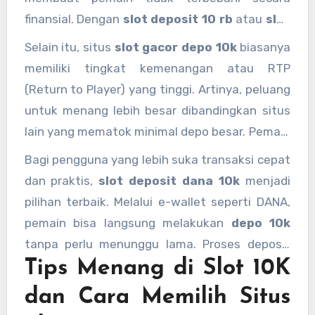
rekening bank.
finansial. Dengan
slot deposit 10 rb
atau
slot
deposit 10000
, siapa pun bisa mencoba
Selain itu, situs
slot gacor depo 10k
biasanya
berbagai jenis permainan tanpa takut rugi
memiliki tingkat kemenangan atau RTP
besar. Kedua, banyak situs menawarkan promo
(Return to Player) yang tinggi. Artinya, peluang
dan bonus khusus bagi pengguna baru yang
untuk menang lebih besar dibandingkan situs
melakukan
slot deposit 10k
pertama mereka.
lain yang mematok minimal depo besar. Pemain
Bonus ini bisa berupa free spin, cashback, atau
cukup dengan modal
slot 10 ribu
atau
slot
Bagi pengguna yang lebih suka transaksi cepat
tambahan saldo permainan.
10000
, namun masih bisa mendapatkan
dan praktis,
slot deposit dana 10k
menjadi
kesempatan meraih jackpot jutaan rupiah.
pilihan terbaik. Melalui e-wallet seperti DANA,
pemain bisa langsung melakukan
depo 10k
tanpa perlu menunggu lama. Proses deposit
Tips Menang di Slot 10K
dan withdraw-nya cepat, sehingga waktu
bermain lebih efisien. Situs yang menyediakan
dan Cara Memilih Situs
slot deposit dana
umumnya juga memiliki