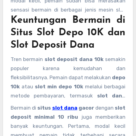
modal kecil, pemain sudah bisa merasakan
sensasi bermain di berbagai jenis mesin slot
Keuntungan Bermain di
gacor yang menawarkan hadiah besar. Dalam
dunia permainan online, konsep
slot deposit
Situs Slot Depo 10K dan
10 ribu
atau
slot depo 10 ribu
menjadi solusi
Slot Deposit Dana
bagi para pemain yang ingin bermain santai
tanpa harus mengeluarkan modal besar. Artikel
Tren bermain
slot deposit dana 10k
semakin
ini akan membahas bagaimana cara memilih
populer karena kemudahan dan
situs terbaik, keuntungan bermain slot dengan
fleksibilitasnya. Pemain dapat melakukan
depo
depo kecil, serta tips agar peluang menang
10k
atau
slot min depo 10k
melalui berbagai
semakin besar di permainan
slot 10k
.
metode pembayaran, termasuk
slot dana
yang memungkinkan transaksi instan hanya
Bermain di
situs
slot dana
gacor
dengan
slot
lewat aplikasi e-wallet. Metode
slot deposit
deposit minimal 10 ribu
juga memberikan
dana
sangat disukai karena prosesnya cepat,
banyak keuntungan. Pertama, modal kecil
aman, dan tidak perlu repot menggunakan
membuat pemain tidak terbebani secara