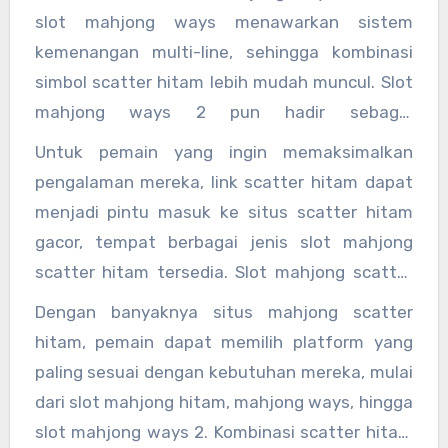
tarik tersendiri karena desainnya yang elegan
slot mahjong ways menawarkan sistem
dan tema mahjong yang klasik, membuat
kemenangan multi-line, sehingga kombinasi
pengalaman bermain semakin seru. Situs
simbol scatter hitam lebih mudah muncul. Slot
scatter hitam dan situs
slot jili
gacor menjadi
mahjong ways 2 pun hadir sebagai
pilihan terbaik bagi para penggemar slot yang
pengembangan dari versi sebelumnya,
Untuk pemain yang ingin memaksimalkan
ingin mencoba peruntungan.
menambahkan fitur-fitur baru dan peluang
pengalaman mereka, link scatter hitam dapat
kemenangan yang lebih tinggi. Scatter hitam
menjadi pintu masuk ke situs scatter hitam
mahjong ways menjadi simbol yang sangat
gacor, tempat berbagai jenis slot mahjong
dinanti oleh pemain karena memicu bonus
scatter hitam tersedia. Slot mahjong scatter
besar dan putaran gratis, meningkatkan
hitam dan mahjong slot scatter hitam
Dengan banyaknya situs mahjong scatter
keseruan dalam permainan.
memberikan kesempatan untuk meraih
hitam, pemain dapat memilih platform yang
kemenangan signifikan melalui kombinasi
paling sesuai dengan kebutuhan mereka, mulai
scatter hitam dan simbol khusus lainnya. Tidak
dari slot mahjong hitam, mahjong ways, hingga
hanya itu, scatter mahjong dan scatter hitam
slot mahjong ways 2. Kombinasi scatter hitam