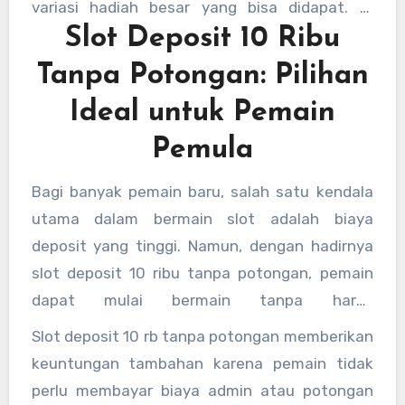
variasi hadiah besar yang bisa didapat. Di
Slot Deposit 10 Ribu
Indonesia, semakin banyak situs yang
menawarkan berbagai macam pilihan
Tanpa Potongan: Pilihan
permainan slot dengan deposit minimal yang
Ideal untuk Pemain
terjangkau, seperti link
pepperslexington.com
slot deposit 10 rb atau slot deposit 10 ribu
Pemula
tanpa potongan. Artikel ini akan membahas
Bagi banyak pemain baru, salah satu kendala
beberapa pilihan terbaik untuk para pemain
utama dalam bermain slot adalah biaya
yang mencari pengalaman bermain slot dengan
deposit yang tinggi. Namun, dengan hadirnya
deposit rendah, tetapi tetap menawarkan
slot deposit 10 ribu tanpa potongan, pemain
peluang menang besar.
dapat mulai bermain tanpa harus
mengkhawatirkan biaya tambahan. Situs-situs
Slot deposit 10 rb tanpa potongan memberikan
ini umumnya menawarkan deposit yang lebih
keuntungan tambahan karena pemain tidak
rendah namun tetap memberikan pengalaman
perlu membayar biaya admin atau potongan