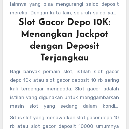
bermain yang seru dan peluang menang yang
lainnya yang bisa mengurangi saldo deposit
cukup tinggi.
mereka. Dengan kata lain, seluruh saldo yang
Slot Gacor Depo 10K:
di-depositkan akan sepenuhnya dapat
digunakan untuk bermain. Hal ini tentu sangat
Menangkan Jackpot
menguntungkan bagi pemain yang ingin
dengan Deposit
memaksimalkan setiap taruhan yang mereka
pasang.
Terjangkau
Bagi banyak pemain slot, istilah slot gacor
depo 10k atau slot gacor deposit 10 rb sering
kali terdengar menggoda. Slot gacor adalah
istilah yang digunakan untuk menggambarkan
mesin slot yang sedang dalam kondisi
memberikan kemenangan besar atau hadiah
Situs slot yang menawarkan slot gacor depo 10
yang lebih sering. Dalam hal ini, slot gacor depo
rb atau slot gacor deposit 10000 umumnya