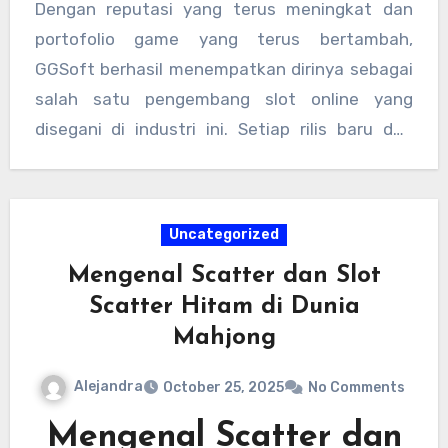
Dengan reputasi yang terus meningkat dan
platform GGSoft bekerja sama dengan banyak
portofolio game yang terus bertambah,
situs slot online terpercaya, sehingga pemain
GGSoft berhasil menempatkan dirinya sebagai
dapat bermain dengan aman tanpa khawatir
salah satu pengembang slot online yang
akan manipulasi hasil permainan.
disegani di industri ini. Setiap rilis baru dari
GGSoft selalu dinantikan karena menawarkan
kombinasi sempurna antara hiburan, kualitas
visual, dan peluang kemenangan yang
Uncategorized
menggiurkan. Bagi para pecinta slot online,
Mengenal Scatter dan Slot
bermain di permainan GGSoft bukan hanya
Scatter Hitam di Dunia
tentang mengejar jackpot, tetapi juga
Mahjong
menikmati sensasi dan keseruan dari setiap
putaran yang dihadirkan dengan penuh inovasi
Alejandra
October 25, 2025
No Comments
dan kreativitas.
Mengenal Scatter dan