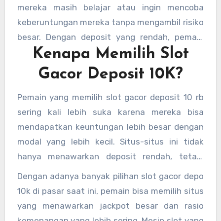
memilih berbagai macam permainan slot tanpa
mereka masih belajar atau ingin mencoba
harus mengeluarkan banyak uang di awal.
keberuntungan mereka tanpa mengambil risiko
besar. Dengan deposit yang rendah, pemain
Kenapa Memilih Slot
bisa menikmati banyak permainan slot yang
menarik tanpa khawatir kehilangan banyak
Gacor Deposit 10K?
uang.
Pemain yang memilih slot gacor deposit 10 rb
sering kali lebih suka karena mereka bisa
mendapatkan keuntungan lebih besar dengan
modal yang lebih kecil. Situs-situs ini tidak
hanya menawarkan deposit rendah, tetapi
juga menyediakan berbagai macam pilihan
Dengan adanya banyak pilihan slot gacor depo
permainan yang bisa dimainkan dengan
10k di pasar saat ini, pemain bisa memilih situs
taruhan kecil. Dengan adanya pilihan slot gacor
yang menawarkan jackpot besar dan rasio
deposit 10000, pemain tidak perlu merasa
kemenangan yang lebih sering. Mesin slot yang