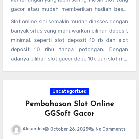
khawatir tentang modal yang terbatas, karena
gacor atau mudah memberikan hadiah besar
peluang untuk menang tetap ada.
menjadi daya tarik tersendiri bagi mereka yang
Slot online kini semakin mudah diakses dengan
ingin meraih kemenangan besar dalam waktu
banyak situs yang menawarkan pilihan deposit
singkat.
minimal, seperti slot deposit 10 rb dan slot
deposit 10 ribu tanpa potongan. Dengan
adanya pilihan slot gacor depo 10k dan slot min
depo 10000, pemain dapat memulai permainan
dengan modal yang lebih rendah tetapi tetap
memiliki peluang untuk memenangkan hadiah
Uncategorized
besar. Jadi, jika Anda ingin mencoba
Pembahasan Slot Online
peruntungan tanpa harus mengeluarkan
GGSoft Gacor
banyak uang di awal, situs slot dengan deposit
minimal 10 ribu bisa menjadi pilihan yang tepat.
Alejandra
October 26, 2025
No Comments