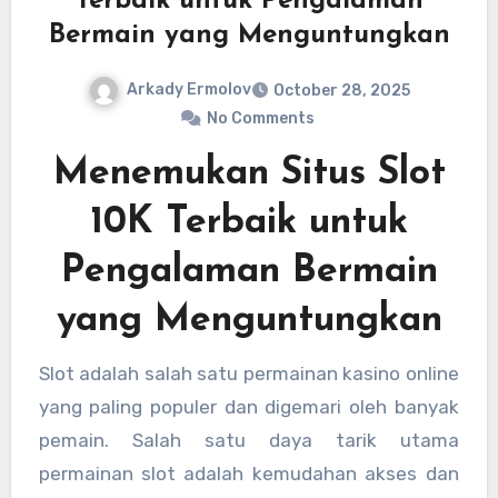
Terbaik untuk Pengalaman
Bermain yang Menguntungkan
Arkady Ermolov
October 28, 2025
No Comments
Menemukan Situs Slot
10K Terbaik untuk
Pengalaman Bermain
yang Menguntungkan
Slot adalah salah satu permainan kasino online
yang paling populer dan digemari oleh banyak
pemain. Salah satu daya tarik utama
permainan slot adalah kemudahan akses dan