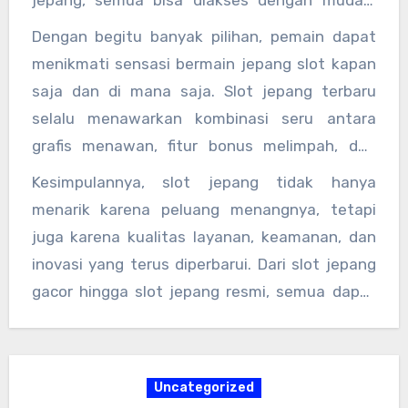
Tidak heran jika banyak pemain lebih memilih
Dengan begitu banyak pilihan, pemain dapat
situs slot jepang asli dibanding slot server luar,
menikmati sensasi bermain jepang slot kapan
karena jaminan keamanan dan peluang
saja dan di mana saja. Slot jepang terbaru
menang yang lebih tinggi.
selalu menawarkan kombinasi seru antara
grafis menawan, fitur bonus melimpah, dan
peluang menang tinggi. Untuk itu, selalu
Kesimpulannya, slot jepang tidak hanya
pastikan memilih situs server jepang
menarik karena peluang menangnya, tetapi
terpercaya agar pengalaman bermain lebih
juga karena kualitas layanan, keamanan, dan
aman, menyenangkan, dan tentunya
inovasi yang terus diperbarui. Dari slot jepang
menguntungkan.
gacor hingga slot jepang resmi, semua dapat
dinikmati melalui situs slot jepang terpercaya.
Dengan memanfaatkan akun pro slot jepang
dan link slot jepang resmi, peluang
Uncategorized
memenangkan permainan slot jepang asli pun