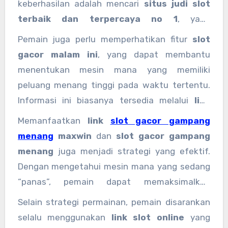
keberhasilan adalah mencari
situs judi slot
terbaik dan terpercaya no 1
, yang
menawarkan berbagai jenis slot dengan
Pemain juga perlu memperhatikan fitur
slot
tingkat pembayaran tinggi. Situs-situs ini
gacor malam ini
, yang dapat membantu
biasanya menyediakan berbagai jenis
slot
menentukan mesin mana yang memiliki
maxwin
,
slot gacor maxwin
, atau fitur bonus
peluang menang tinggi pada waktu tertentu.
lain yang bisa meningkatkan peluang
Informasi ini biasanya tersedia melalui
link
kemenangan pemain.
slot
yang mudah diakses dan diupdate secara
Memanfaatkan
link
slot gacor gampang
berkala. Tidak hanya itu,
slot terbaru
juga
menang
maxwin
dan
slot gacor gampang
sering dirilis dengan fitur inovatif, sehingga
menang
juga menjadi strategi yang efektif.
pemain memiliki kesempatan mencoba
Dengan mengetahui mesin mana yang sedang
strategi baru untuk meraih kemenangan besar.
“panas”, pemain dapat memaksimalkan
peluang mereka untuk mendapatkan
slot
Selain strategi permainan, pemain disarankan
maxwin
. Banyak
situs slot gacor
selalu menggunakan
link slot online
yang
menyediakan panduan ini secara rutin,