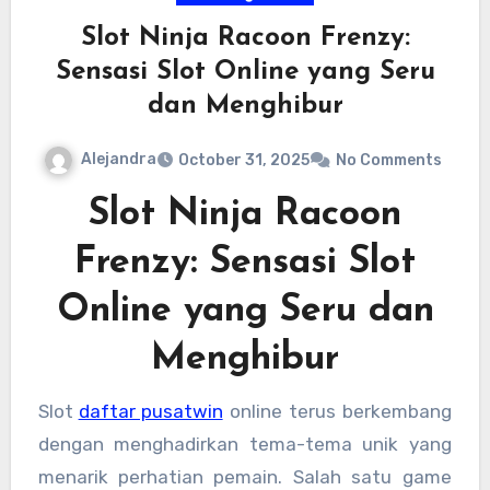
Slot Ninja Racoon Frenzy:
Sensasi Slot Online yang Seru
dan Menghibur
Alejandra
October 31, 2025
No Comments
Slot Ninja Racoon
Frenzy: Sensasi Slot
Online yang Seru dan
Menghibur
Slot
daftar pusatwin
online terus berkembang
dengan menghadirkan tema-tema unik yang
menarik perhatian pemain. Salah satu game