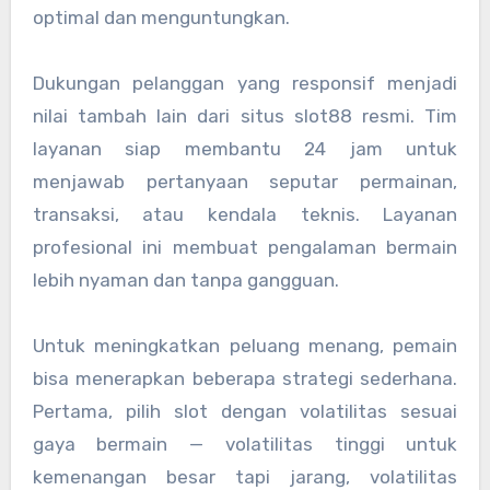
optimal dan menguntungkan.
Dukungan pelanggan yang responsif menjadi
nilai tambah lain dari situs slot88 resmi. Tim
layanan siap membantu 24 jam untuk
menjawab pertanyaan seputar permainan,
transaksi, atau kendala teknis. Layanan
profesional ini membuat pengalaman bermain
lebih nyaman dan tanpa gangguan.
Untuk meningkatkan peluang menang, pemain
bisa menerapkan beberapa strategi sederhana.
Pertama, pilih slot dengan volatilitas sesuai
gaya bermain — volatilitas tinggi untuk
kemenangan besar tapi jarang, volatilitas