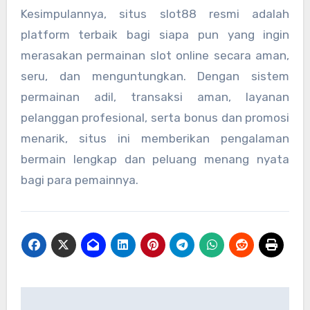
Kesimpulannya, situs slot88 resmi adalah
platform terbaik bagi siapa pun yang ingin
merasakan permainan slot online secara aman,
seru, dan menguntungkan. Dengan sistem
permainan adil, transaksi aman, layanan
pelanggan profesional, serta bonus dan promosi
menarik, situs ini memberikan pengalaman
bermain lengkap dan peluang menang nyata
bagi para pemainnya.
Post