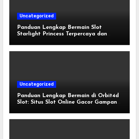
Uncategorized
Panduan Lengkap Bermain Slot
Starlight Princess Terpercaya dan
Terbaru 2026
Uncategorized
Panduan Lengkap Bermain di Orbit4d
Slot: Situs Slot Online Gacor Gampang
Menang