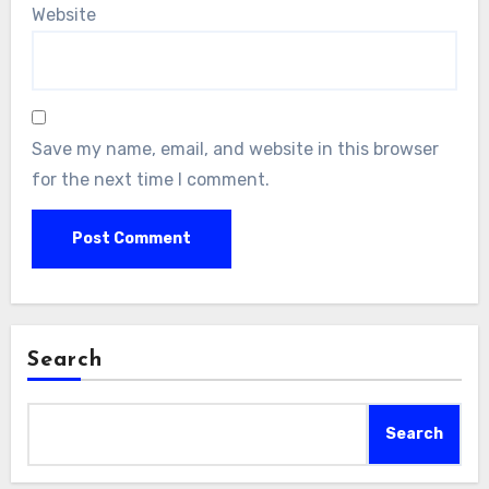
Website
Save my name, email, and website in this browser
for the next time I comment.
Search
Search