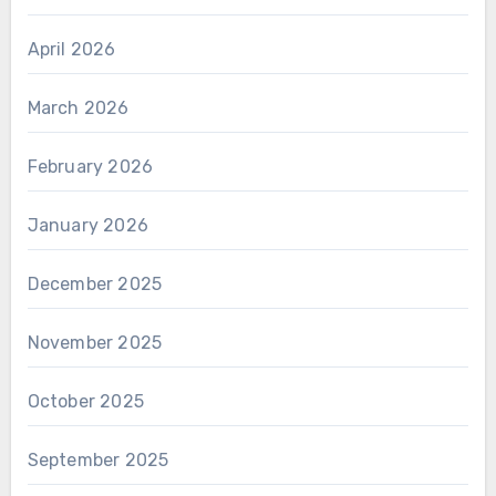
April 2026
March 2026
February 2026
January 2026
December 2025
November 2025
October 2025
September 2025