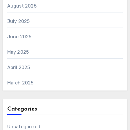
August 2025
July 2025
June 2025
May 2025
April 2025
March 2025
Categories
Uncategorized