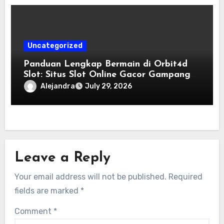
Uncategorized
Panduan Lengkap Bermain di Orbit4d
Slot: Situs Slot Online Gacor Gampang
Menang
Alejandra
July 29, 2026
Leave a Reply
Your email address will not be published.
Required
fields are marked
*
Comment
*