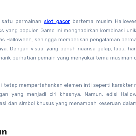
 satu permainan
slot gacor
bertema musim Hallowe
ss yang populer. Game ini menghadirkan kombinasi uni
as Halloween, sehingga memberikan pengalaman berma
ya. Dengan visual yang penuh nuansa gelap, labu, ha
enarik perhatian pemain yang menyukai tema musiman d
ini tetap mempertahankan elemen inti seperti karakter 
gan yang menjadi ciri khasnya. Namun, edisi Hallow
si dan simbol khusus yang menambah keseruan dalam
an