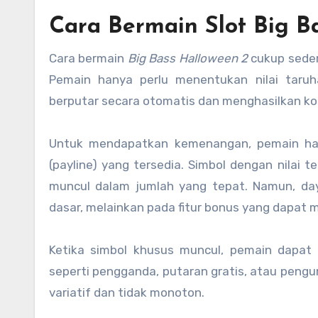
Cara Bermain Slot Big B
Cara bermain
Big Bass Halloween 2
cukup sede
Pemain hanya perlu menentukan nilai taru
berputar secara otomatis dan menghasilkan komb
Untuk mendapatkan kemenangan, pemain ha
(payline) yang tersedia. Simbol dengan nilai t
muncul dalam jumlah yang tepat. Namun, da
dasar, melainkan pada fitur bonus yang dapat 
Ketika simbol khusus muncul, pemain dapa
seperti pengganda, putaran gratis, atau pengu
variatif dan tidak monoton.