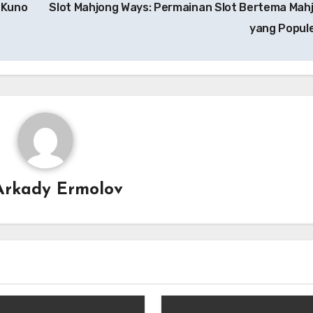
 Kuno
Slot Mahjong Ways: Permainan Slot Bertema Mah
yang Popul
Arkady Ermolov