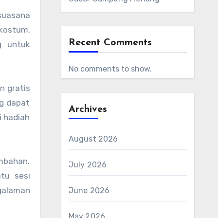
suasana
rkostum,
Recent Comments
g untuk
No comments to show.
n gratis
ng dapat
Archives
 hadiah
August 2026
ambahan.
July 2026
tu sesi
galaman
June 2026
May 2026