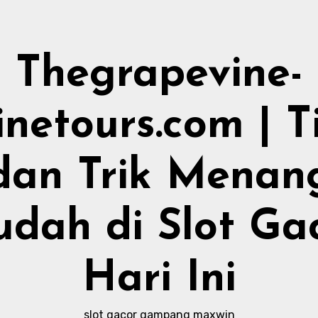
Thegrapevine-
netours.com | T
dan Trik Menan
dah di Slot Ga
Hari Ini
slot gacor gampang maxwin