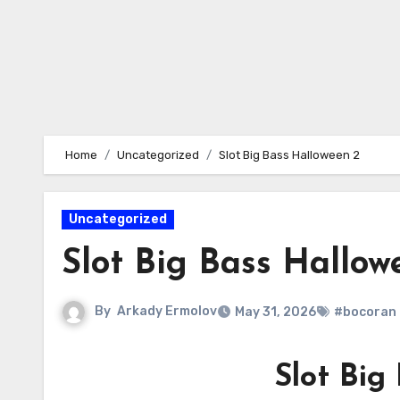
Home
Uncategorized
Slot Big Bass Halloween 2
Uncategorized
Slot Big Bass Hallow
By
Arkady Ermolov
May 31, 2026
#bocoran rt
Slot
Big 