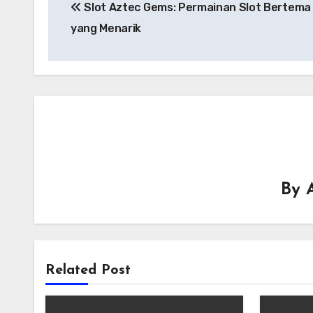
Slot Aztec Gems: Permainan Slot Bertema
navigation
yang Menarik
By
Related Post