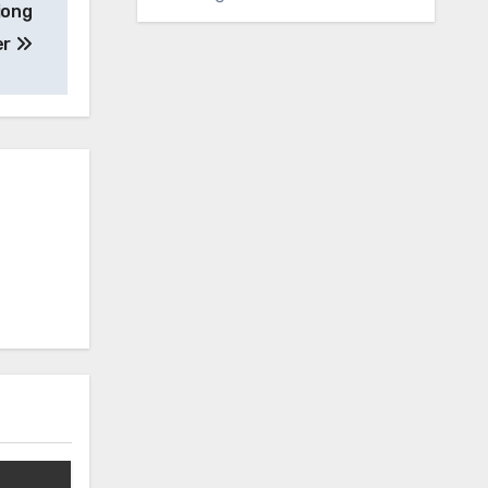
jong
er