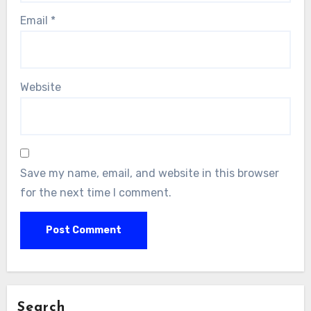
Email
*
Website
Save my name, email, and website in this browser
for the next time I comment.
Search