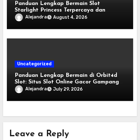
Panduan Lengkap Bermain Slot
Starlight Princess Terpercaya dan
Terbaru 2026
Alejandra
August 4, 2026
Uncategorized
Panduan Lengkap Bermain di Orbit4d
Slot: Situs Slot Online Gacor Gampang
Menang
Alejandra
July 29, 2026
Leave a Reply