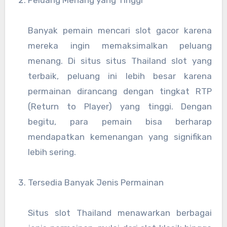
Peluang Menang yang Tinggi
Banyak pemain mencari slot gacor karena
mereka ingin memaksimalkan peluang
menang. Di situs situs Thailand slot yang
terbaik, peluang ini lebih besar karena
permainan dirancang dengan tingkat RTP
(Return to Player) yang tinggi. Dengan
begitu, para pemain bisa berharap
mendapatkan kemenangan yang signifikan
lebih sering.
Tersedia Banyak Jenis Permainan
Situs slot Thailand menawarkan berbagai