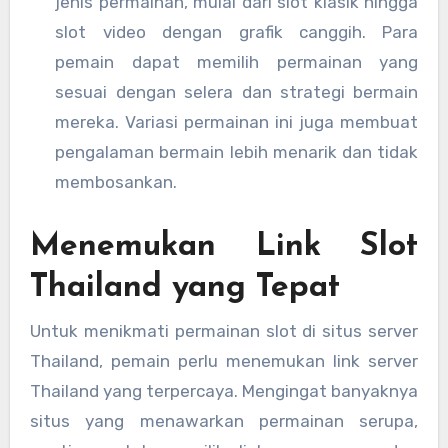
jenis permainan, mulai dari slot klasik hingga
slot video dengan grafik canggih. Para
pemain dapat memilih permainan yang
sesuai dengan selera dan strategi bermain
mereka. Variasi permainan ini juga membuat
pengalaman bermain lebih menarik dan tidak
membosankan.
Menemukan Link Slot
Thailand yang Tepat
Untuk menikmati permainan slot di situs server
Thailand, pemain perlu menemukan link server
Thailand yang terpercaya. Mengingat banyaknya
situs yang menawarkan permainan serupa,