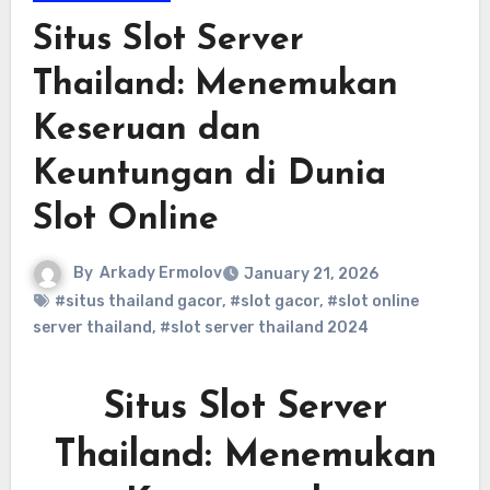
Situs Slot Server
Thailand: Menemukan
Keseruan dan
Keuntungan di Dunia
Slot Online
By
Arkady Ermolov
January 21, 2026
#situs thailand gacor
,
#slot gacor
,
#slot online
server thailand
,
#slot server thailand 2024
Situs Slot Server
Thailand: Menemukan