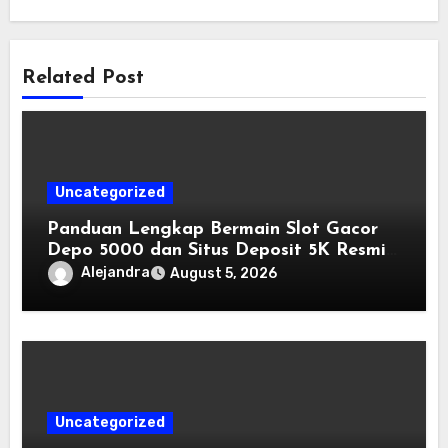
Related Post
Uncategorized
Panduan Lengkap Bermain Slot Gacor
Depo 5000 dan Situs Deposit 5K Resmi
Terpercaya
Alejandra
August 5, 2026
Uncategorized