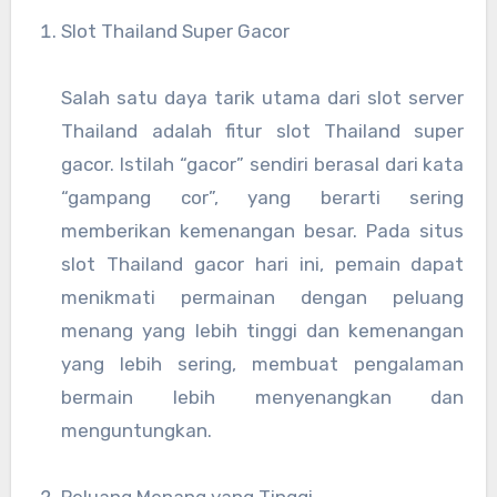
Slot Thailand Super Gacor
Salah satu daya tarik utama dari slot server
Thailand adalah fitur slot Thailand super
gacor. Istilah “gacor” sendiri berasal dari kata
“gampang cor”, yang berarti sering
memberikan kemenangan besar. Pada situs
slot Thailand gacor hari ini, pemain dapat
menikmati permainan dengan peluang
menang yang lebih tinggi dan kemenangan
yang lebih sering, membuat pengalaman
bermain lebih menyenangkan dan
menguntungkan.