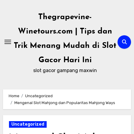
Skip
to
Thegrapevine-
content
Winetours.com | Tips dan
Trik Menang Mudah di Slot
Gacor Hari Ini
slot gacor gampang maxwin
Home
Uncategorized
Mengenal Slot Mahjong dan Popularitas Mahjong Ways
Uncategorized