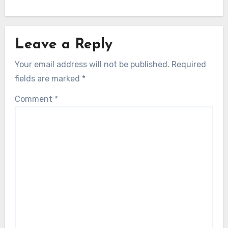
Leave a Reply
Your email address will not be published.
Required
fields are marked
*
Comment
*