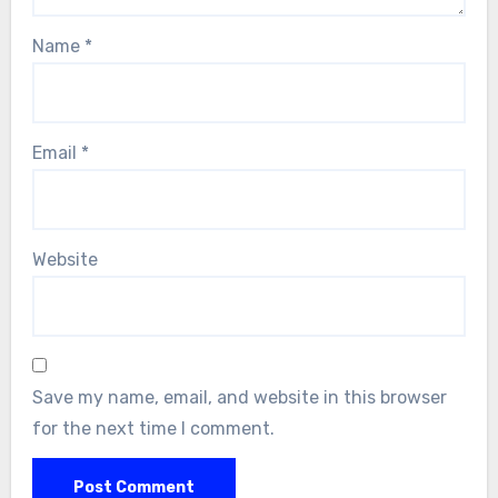
Name
*
Email
*
Website
Save my name, email, and website in this browser
for the next time I comment.