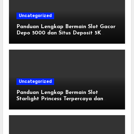
Uncategorized
Panduan Lengkap Bermain Slot Gacor
Depo 5000 dan Situs Deposit 5K
Resmi Terpercaya
Uncategorized
Panduan Lengkap Bermain Slot
Starlight Princess Terpercaya dan
Terbaru 2026