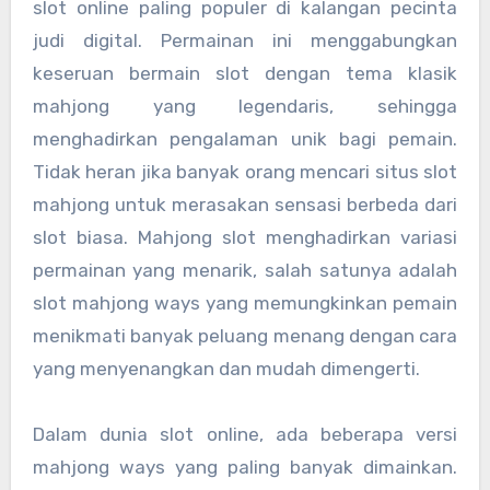
slot online paling populer di kalangan pecinta
judi digital. Permainan ini menggabungkan
keseruan bermain slot dengan tema klasik
mahjong yang legendaris, sehingga
menghadirkan pengalaman unik bagi pemain.
Tidak heran jika banyak orang mencari situs slot
mahjong untuk merasakan sensasi berbeda dari
slot biasa. Mahjong slot menghadirkan variasi
permainan yang menarik, salah satunya adalah
slot mahjong ways yang memungkinkan pemain
menikmati banyak peluang menang dengan cara
yang menyenangkan dan mudah dimengerti.
Dalam dunia slot online, ada beberapa versi
mahjong ways yang paling banyak dimainkan.