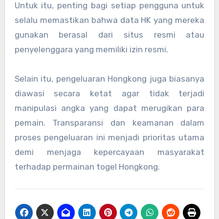
Untuk itu, penting bagi setiap pengguna untuk
selalu memastikan bahwa data HK yang mereka
gunakan berasal dari situs resmi atau
penyelenggara yang memiliki izin resmi.
Selain itu, pengeluaran Hongkong juga biasanya
diawasi secara ketat agar tidak terjadi
manipulasi angka yang dapat merugikan para
pemain. Transparansi dan keamanan dalam
proses pengeluaran ini menjadi prioritas utama
demi menjaga kepercayaan masyarakat
terhadap permainan togel Hongkong.