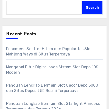
Search
Recent Posts
Fenomena Scatter Hitam dan Popularitas Slot
Mahjong Ways di Situs Terpercaya
Mengenal Fitur Digital pada Sistem Slot Depo 10K
Modern
Panduan Lengkap Bermain Slot Gacor Depo 5000
dan Situs Deposit 5K Resmi Terpercaya
Panduan Lengkap Bermain Slot Starlight Princess
Terpercaya dan Terbaru 2026