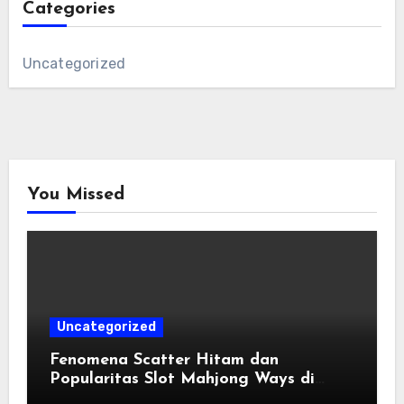
Categories
Uncategorized
You Missed
Uncategorized
Fenomena Scatter Hitam dan
Popularitas Slot Mahjong Ways di
Situs Terpercaya