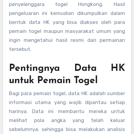
penyelenggara togel Hongkong. Hasil
pengeluaran ini kemudian dikumpulkan dalam
bentuk data HK yang bisa diakses oleh para
pemain togel maupun masyarakat umum yang
ingin mengetahui hasil resmi dari permainan
tersebut.
Pentingnya Data HK
untuk Pemain Togel
Bagi para pemain togel, data HK adalah sumber
informasi utama yang wajib dipantau setiap
harinya. Data ini membantu mereka untuk
melihat pola angka yang telah keluar
sebelumnya, sehingga bisa melakukan analisis