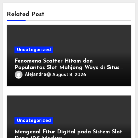
Related Post
Uncategorized
Fenomena Scatter Hitam dan
Popularitas Slot Mahjong Ways di Situs
Terpercaya
Alejandra
August 8, 2026
Uncategorized
Mengenal Fitur Digital pada Sistem Slot