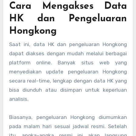
Cara Mengakses Data
HK dan Pengeluaran
Hongkong
Saat ini, data HK dan pengeluaran Hongkong
dapat diakses dengan mudah melalui berbagai
platform online. Banyak situs web yang
menyediakan update pengeluaran Hongkong
secara real-time, lengkap dengan data HK yang
bisa diunduh atau disimpan untuk keperluan
analisis.
Biasanya, pengeluaran Hongkong diumumkan
pada malam hari sesuai jadwal resmi. Setelah
itu, angka-angka resmi ini akan langsung