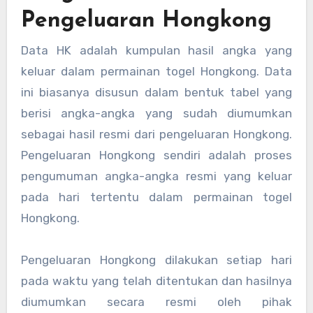
Pengeluaran Hongkong
Data HK adalah kumpulan hasil angka yang
keluar dalam permainan togel Hongkong. Data
ini biasanya disusun dalam bentuk tabel yang
berisi angka-angka yang sudah diumumkan
sebagai hasil resmi dari pengeluaran Hongkong.
Pengeluaran Hongkong sendiri adalah proses
pengumuman angka-angka resmi yang keluar
pada hari tertentu dalam permainan togel
Hongkong.
Pengeluaran Hongkong dilakukan setiap hari
pada waktu yang telah ditentukan dan hasilnya
diumumkan secara resmi oleh pihak