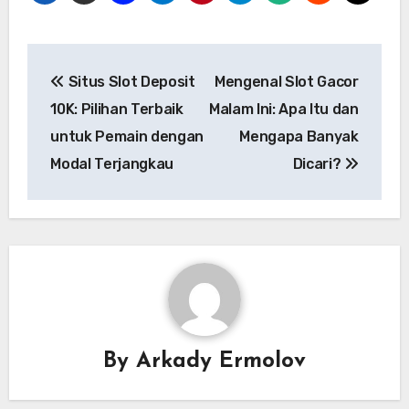
Post
Situs Slot Deposit
Mengenal Slot Gacor
navigation
10K: Pilihan Terbaik
Malam Ini: Apa Itu dan
untuk Pemain dengan
Mengapa Banyak
Modal Terjangkau
Dicari?
By
Arkady Ermolov