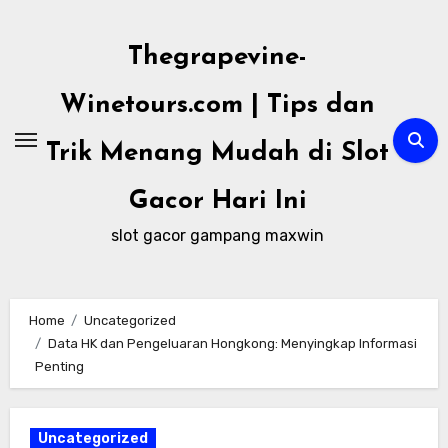
Skip
to
Thegrapevine-
content
Winetours.com | Tips dan
Trik Menang Mudah di Slot
Gacor Hari Ini
slot gacor gampang maxwin
Home
Uncategorized
Data HK dan Pengeluaran Hongkong: Menyingkap Informasi
Penting
Uncategorized