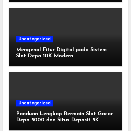
Uncategorized
Mengenal Fitur Digital pada Sistem
Slot Depo 10K Modern
Uncategorized
Panduan Lengkap Bermain Slot Gacor
Depo 5000 dan Situs Deposit 5K
Resmi Terpercaya