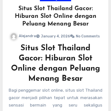
Situs Slot Thailand Gacor:
Hiburan Slot Online dengan
Peluang Menang Besar
Alejandra
January 4, 2026
No Comments
Situs Slot Thailand
Gacor: Hiburan Slot
Online dengan Peluang
Menang Besar
Bagi penggemar slot online, situs slot Thailand
gacor menjadi pilihan tepat untuk merasakan
sensasi bermain yang seru sekaligus