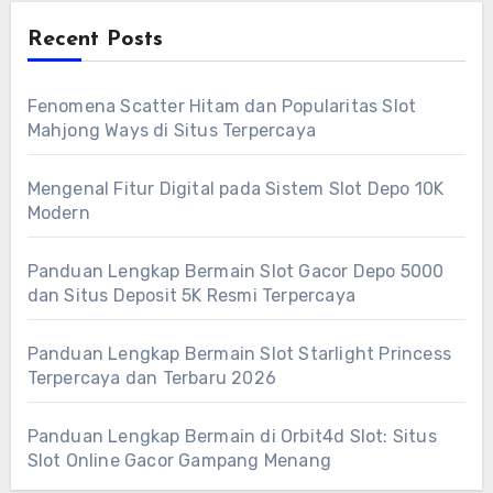
Recent Posts
Fenomena Scatter Hitam dan Popularitas Slot
Mahjong Ways di Situs Terpercaya
Mengenal Fitur Digital pada Sistem Slot Depo 10K
Modern
Panduan Lengkap Bermain Slot Gacor Depo 5000
dan Situs Deposit 5K Resmi Terpercaya
Panduan Lengkap Bermain Slot Starlight Princess
Terpercaya dan Terbaru 2026
Panduan Lengkap Bermain di Orbit4d Slot: Situs
Slot Online Gacor Gampang Menang