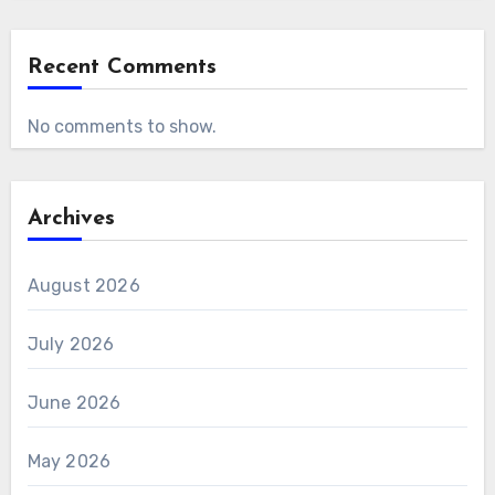
Recent Comments
No comments to show.
Archives
August 2026
July 2026
June 2026
May 2026