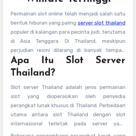
Permainan
slot
online
telah
menjadi
salah
satu
bentuk
hiburan
yang
paling
server slot thailand
populer
di
kalangan
para
pecinta
judi,
terutama
di
Asia
Tenggara.
Di
Thailand,
meskipun
perjudian
resmi
dilarang
di
banyak
tempat,
Apa
Itu
Slot
Server
permainan
slot
tetap
berkembang
pesat
melalui
platform
online.
Salah
satu
hal
yang
Thailand?
menarik
perhatian
para
pemain
adalah
slot
server
Thailand
yang
menawarkan
winrate
Slot
server
Thailand
adalah
jenis
permainan
tertinggi.
Artikel
ini
akan
membahas
lebih
slot
yang
dioperasikan
oleh
penyedia
dalam
tentang
jenis
slot
ini,
serta
faktor-
perangkat
lunak
khusus
di
Thailand.
Perbedaan
faktor
yang
memengaruhi
tingkat
utama
antara
slot
Thailand
dengan
slot
kemenangan (
winrate)
yang
tinggi
pada
server
internasional
terletak
pada
server
yang
Thailand.
digunakan.
Server
Thailand
biasanya
Beberapa
pengembang
perangkat
lunak
yang