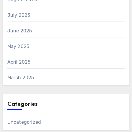
July 2025
June 2025
May 2025
April 2025
March 2025
Categories
Uncategorized