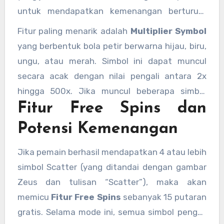
untuk mendapatkan kemenangan berturut-
turut dalam satu kali putaran.
Fitur paling menarik adalah
Multiplier Symbol
yang berbentuk bola petir berwarna hijau, biru,
ungu, atau merah. Simbol ini dapat muncul
secara acak dengan nilai pengali antara 2x
hingga 500x. Jika muncul beberapa simbol
Fitur Free Spins dan
pengali dalam satu putaran, semua nilainya
akan dijumlahkan dan diterapkan pada total
Potensi Kemenangan
kemenangan.
Jika pemain berhasil mendapatkan 4 atau lebih
simbol Scatter (yang ditandai dengan gambar
Zeus dan tulisan “Scatter”), maka akan
memicu
Fitur Free Spins
sebanyak 15 putaran
gratis. Selama mode ini, semua simbol pengali