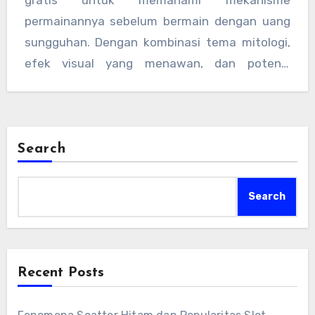
gratis untuk memahami mekanisme
permainannya sebelum bermain dengan uang
sungguhan. Dengan kombinasi tema mitologi,
efek visual yang menawan, dan potensi
kemenangan tinggi, tidak heran jika
Gates of
Olympus
menjadi salah satu slot favorit para
pemain di seluruh dunia.
Search
Search
Recent Posts