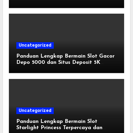
Uncategorized
Panduan Lengkap Bermain Slot Gacor
Depo 5000 dan Situs Deposit 5K
Resmi Terpercaya
Uncategorized
Panduan Lengkap Bermain Slot
Starlight Princess Terpercaya dan