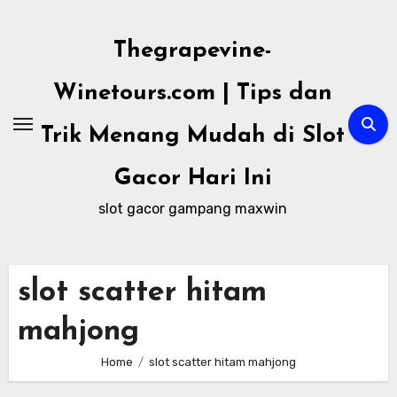
Skip
to
Thegrapevine-
content
Winetours.com | Tips dan
Trik Menang Mudah di Slot
Gacor Hari Ini
slot gacor gampang maxwin
slot scatter hitam
mahjong
Home
slot scatter hitam mahjong