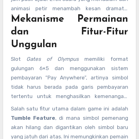
animasi petir menambah kesan dramatis
Mekanisme Permainan
dalam setiap putaran gulungan, menciptakan
nuansa petualangan yang epik.
dan Fitur-Fitur
Unggulan
Slot
Gates of Olympus
memiliki format
gulungan 6×5 dan menggunakan sistem
pembayaran “Pay Anywhere”, artinya simbol
tidak harus berada pada garis pembayaran
tertentu untuk menghasilkan kemenangan.
Cukup kumpulkan minimal 8 simbol yang sama
Salah satu fitur utama dalam game ini adalah
di mana saja di gulungan untuk meraih hadiah.
Tumble Feature
, di mana simbol pemenang
akan hilang dan digantikan oleh simbol baru
yang jatuh dari atas. Ini memungkinkan pemain