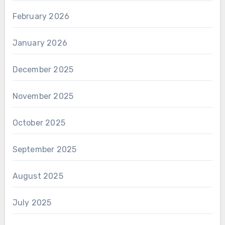
February 2026
January 2026
December 2025
November 2025
October 2025
September 2025
August 2025
July 2025