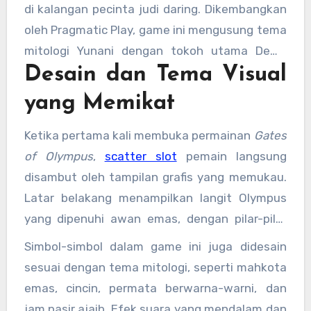
di kalangan pecinta judi daring. Dikembangkan
oleh Pragmatic Play, game ini mengusung tema
mitologi Yunani dengan tokoh utama Dewa
Desain dan Tema Visual
Zeus, sang penguasa Gunung Olympus. Dengan
desain visual yang megah dan fitur-fitur
yang Memikat
permainan yang menarik,
Gates of Olympus
memberikan pengalaman bermain yang seru
Ketika pertama kali membuka permainan
Gates
dan berpotensi menghasilkan kemenangan
of Olympus
,
scatter slot
pemain langsung
besar.
disambut oleh tampilan grafis yang memukau.
Latar belakang menampilkan langit Olympus
yang dipenuhi awan emas, dengan pilar-pilar
besar bergaya Yunani kuno. Zeus berdiri di sisi
Simbol-simbol dalam game ini juga didesain
gulungan, siap menghujani pemain dengan
sesuai dengan tema mitologi, seperti mahkota
petir dan hadiah saat kombinasi kemenangan
emas, cincin, permata berwarna-warni, dan
tercipta.
jam pasir ajaib. Efek suara yang mendalam dan