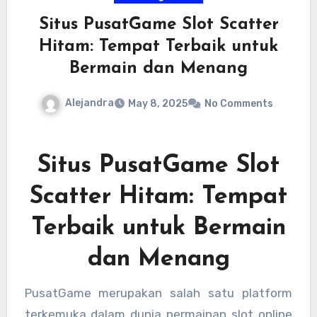
Situs PusatGame Slot Scatter
Hitam: Tempat Terbaik untuk
Bermain dan Menang
Alejandra
May 8, 2025
No Comments
Situs PusatGame Slot
Scatter Hitam: Tempat
Terbaik untuk Bermain
dan Menang
PusatGame merupakan salah satu platform
terkemuka dalam dunia permainan slot online