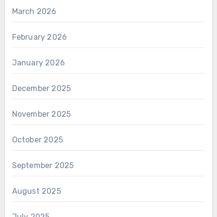
March 2026
February 2026
January 2026
December 2025
November 2025
October 2025
September 2025
August 2025
July 2025