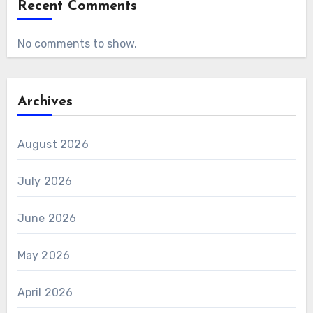
Recent Comments
No comments to show.
Archives
August 2026
July 2026
June 2026
May 2026
April 2026