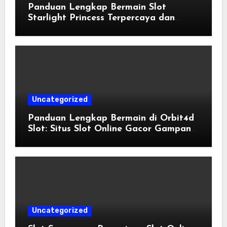
Panduan Lengkap Bermain Slot
Starlight Princess Terpercaya dan
Terbaru 2026
Uncategorized
Panduan Lengkap Bermain di Orbit4d
Slot: Situs Slot Online Gacor Gampang
Menang
Uncategorized