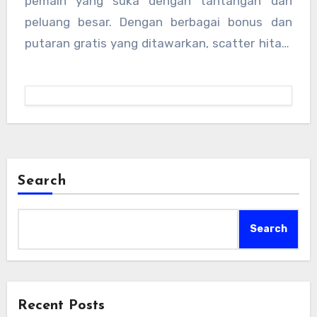
pemain yang suka dengan tantangan dan
kemenangan besar jika berhasil dipadukan
peluang besar. Dengan berbagai bonus dan
dengan simbol lainnya.
putaran gratis yang ditawarkan, scatter hitam
telah menjadi salah satu pilihan utama bagi
banyak pemain di platform PusatGame.
Search
Search
Recent Posts