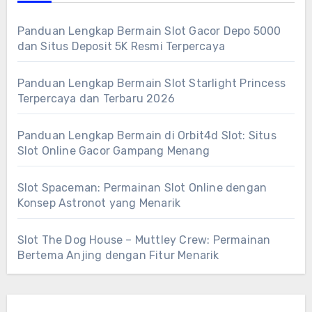
Panduan Lengkap Bermain Slot Gacor Depo 5000
dan Situs Deposit 5K Resmi Terpercaya
Panduan Lengkap Bermain Slot Starlight Princess
Terpercaya dan Terbaru 2026
Panduan Lengkap Bermain di Orbit4d Slot: Situs
Slot Online Gacor Gampang Menang
Slot Spaceman: Permainan Slot Online dengan
Konsep Astronot yang Menarik
Slot The Dog House – Muttley Crew: Permainan
Bertema Anjing dengan Fitur Menarik