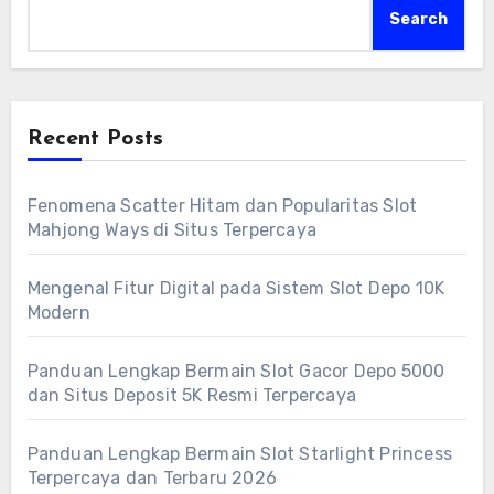
tentang mengejar jackpot, tetapi juga
Search
menikmati sensasi dan keseruan dari setiap
putaran yang dihadirkan dengan penuh inovasi
dan kreativitas.
Recent Posts
Fenomena Scatter Hitam dan Popularitas Slot
Mahjong Ways di Situs Terpercaya
Mengenal Fitur Digital pada Sistem Slot Depo 10K
Modern
Panduan Lengkap Bermain Slot Gacor Depo 5000
dan Situs Deposit 5K Resmi Terpercaya
Panduan Lengkap Bermain Slot Starlight Princess
Terpercaya dan Terbaru 2026