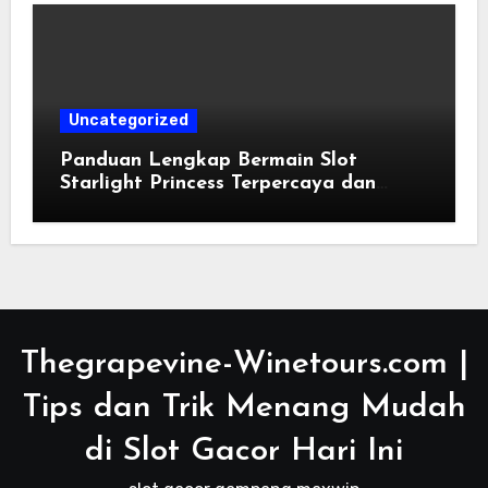
Uncategorized
Panduan Lengkap Bermain Slot
Starlight Princess Terpercaya dan
Terbaru 2026
Thegrapevine-Winetours.com |
Tips dan Trik Menang Mudah
di Slot Gacor Hari Ini