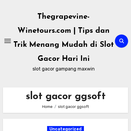
Skip
to
Thegrapevine-
content
Winetours.com | Tips dan
Trik Menang Mudah di Slot
Gacor Hari Ini
slot gacor gampang maxwin
slot gacor ggsoft
Home
slot gacor ggsoft
Uncategorized