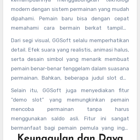
bermain yang menarik dan memanjakan mata.
modern dengan sistem permainan yang mudah
Slot online buatan GGSoft tidak hanya
dipahami. Pemain baru bisa dengan cepat
menampilkan visual yang indah, tetapi juga
memahami cara bermain berkat tampilan
mekanisme permainan yang dirancang untuk
antarmuka yang sederhana, sementara
Dari segi visual, GGSoft selalu memperhatikan
memberikan keseruan maksimal kepada
pemain berpengalaman tetap merasa
detail. Efek suara yang realistis, animasi halus,
pemain. Setiap slot memiliki tema unik, mulai
tertantang oleh fitur-fitur bonus dan kombinasi
serta desain simbol yang menarik membuat
dari petualangan, budaya, mitologi, hingga
kemenangan yang bervariasi. Selain itu,
pemain benar-benar tenggelam dalam suasana
gaya futuristik, yang membuat setiap
GGSoft juga terkenal dengan algoritma
permainan. Bahkan, beberapa judul slot dari
permainan terasa berbeda dan tidak
permainannya yang adil, di mana setiap
GGSoft sudah mendukung grafis 3D dengan
membosankan.
Selain itu, GGSoft juga menyediakan fitur
putaran memiliki peluang yang seimbang
kualitas setara game konsol, memberikan
“demo slot” yang memungkinkan pemain
berkat sistem RNG (Random Number
pengalaman bermain yang lebih imersif.
mencoba permainan tanpa harus
Generator). Dengan sistem ini, hasil permainan
Dukungan multi-platform juga menjadi nilai
menggunakan saldo asli. Fitur ini sangat
benar-benar acak dan tidak dapat diprediksi,
tambah penting, karena pemain bisa
bermanfaat bagi pemain pemula yang ingin
sehingga menjamin pengalaman bermain yang
menikmati semua game GGSoft di perangkat
Keunggulan dan Daya
memahami aturan dan pola permainan