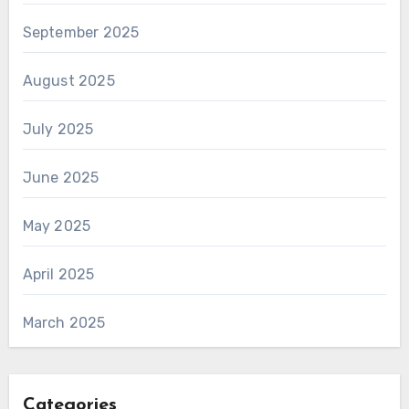
September 2025
August 2025
July 2025
June 2025
May 2025
April 2025
March 2025
Categories