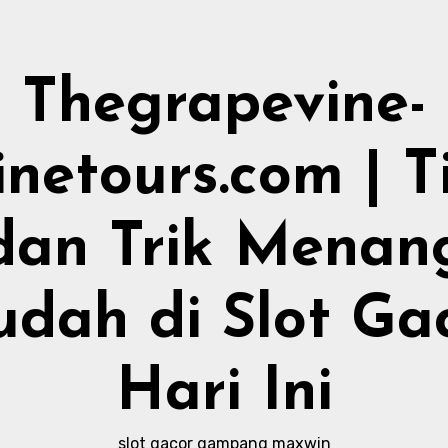
Thegrapevine-
netours.com | T
dan Trik Menan
dah di Slot Ga
Hari Ini
slot gacor gampang maxwin