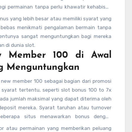
egi permainan tanpa perlu khawatir kehabisan
us yang lebih besar atau memiliki syarat yang
ih bebas menikmati pengalaman bermain tanpa
i tentunya sangat menguntungkan bagi mereka
 di dunia slot.
ew Member 100 di Awal
ng Menguntungkan
 new member 100 sebagai bagian dari promosi
syarat tertentu, seperti slot bonus 100 to 7x
ada jumlah maksimal yang dapat diterima oleh
eposit mereka. Syarat taruhan atau turnover
 Beberapa situs menawarkan bonus dengan
an 3x atau 7x, yang membuatnya lebih mudah
acor atau permainan yang memberikan peluang