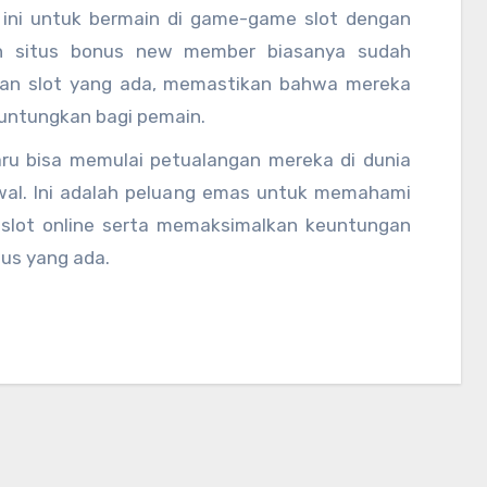
ini untuk bermain di game-game slot dengan
an situs bonus new member biasanya sudah
nan slot yang ada, memastikan bahwa mereka
untungkan bagi pemain.
ru bisa memulai petualangan mereka di dunia
wal. Ini adalah peluang emas untuk memahami
 slot online serta memaksimalkan keuntungan
nus yang ada.