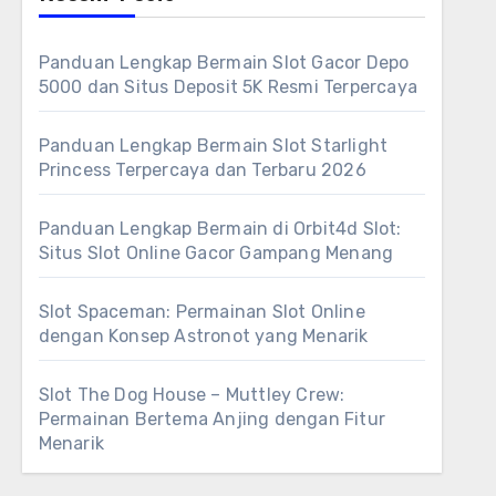
Panduan Lengkap Bermain Slot Gacor Depo
5000 dan Situs Deposit 5K Resmi Terpercaya
Panduan Lengkap Bermain Slot Starlight
Princess Terpercaya dan Terbaru 2026
Panduan Lengkap Bermain di Orbit4d Slot:
Situs Slot Online Gacor Gampang Menang
Slot Spaceman: Permainan Slot Online
dengan Konsep Astronot yang Menarik
Slot The Dog House – Muttley Crew:
Permainan Bertema Anjing dengan Fitur
Menarik