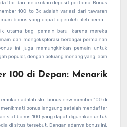
ndaftar dan melakukan deposit pertama. Bonus
mber 100 to 3x adalah variasi dari tawaran
imum bonus yang dapat diperoleh oleh pemain
ereka. Misalnya, jika ada bonus 100 persen,
rik utama bagi pemain baru, karena mereka
eposit pertama mereka hingga batas yang
main dan mengeksplorasi berbagai permainan
 bonus ini juga memungkinkan pemain untuk
gah populer, dengan peluang menang yang lebih
r 100 di Depan: Menarik
ditemukan adalah slot bonus new member 100 di
at menikmati bonus langsung setelah mendaftar
an slot bonus 100 yang dapat digunakan untuk
dia di situs tersebut. Dengan adanya bonus ini,