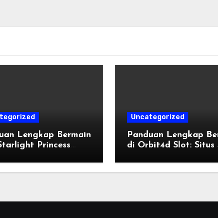
tegorized
Uncategorized
uan Lengkap Bermain
Panduan Lengkap Be
Starlight Princess
di Orbit4d Slot: Situs
rcaya dan Terbaru
Online Gacor Gampa
Menang