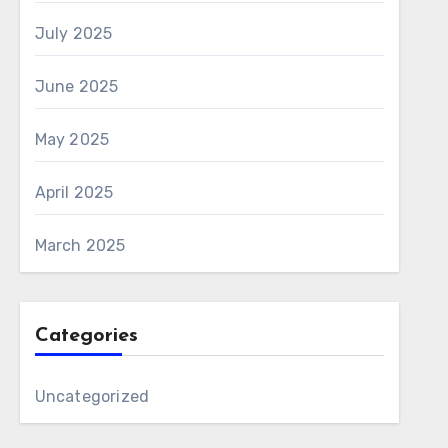
July 2025
June 2025
May 2025
April 2025
March 2025
Categories
Uncategorized