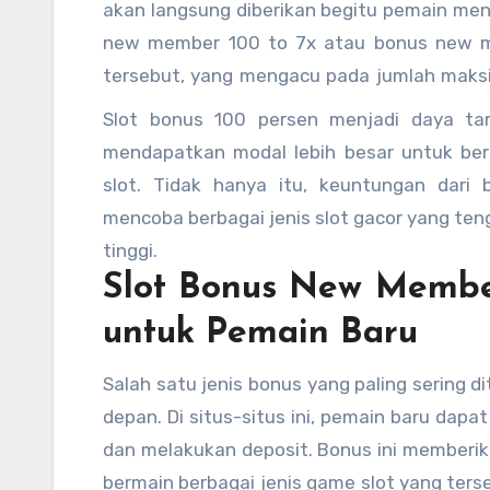
akan langsung diberikan begitu pemain me
new member 100 to 7x atau bonus new me
tersebut, yang mengacu pada jumlah maks
baru berdasarkan total deposit pertama m
Slot bonus 100 persen menjadi daya ta
artinya pemain dapat menggandakan d
mendapatkan modal lebih besar untuk ber
ditentukan oleh situs.
slot. Tidak hanya itu, keuntungan dari
mencoba berbagai jenis slot gacor yang ten
tinggi.
Slot Bonus New Membe
untuk Pemain Baru
Salah satu jenis bonus yang paling sering 
depan. Di situs-situs ini, pemain baru dap
dan melakukan deposit. Bonus ini memberik
bermain berbagai jenis game slot yang terse