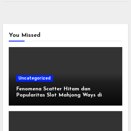
You Missed
Uncategorized
Fenomena Scatter Hitam dan
Popularitas Slot Mahjong Ways di
Situs Terpercaya