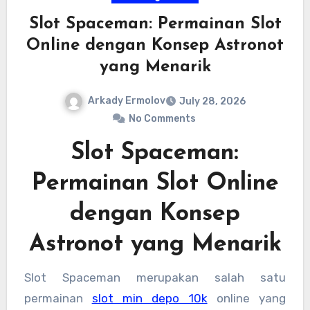
Slot Spaceman: Permainan Slot
Online dengan Konsep Astronot
yang Menarik
Arkady Ermolov
July 28, 2026
No Comments
Slot Spaceman:
Permainan Slot Online
dengan Konsep
Astronot yang Menarik
Slot Spaceman merupakan salah satu
permainan
slot min depo 10k
online yang