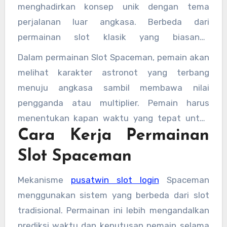
menghadirkan konsep unik dengan tema
perjalanan luar angkasa. Berbeda dari
permainan slot klasik yang biasanya
menggunakan simbol buah, angka, atau kartu,
Dalam permainan Slot Spaceman, pemain akan
Spaceman menawarkan pengalaman bermain
melihat karakter astronot yang terbang
dengan karakter astronot yang menjadi pusat
menuju angkasa sambil membawa nilai
permainan. Tampilan futuristik, animasi
pengganda atau multiplier. Pemain harus
menarik, serta mekanisme permainan yang
menentukan kapan waktu yang tepat untuk
sederhana membuat slot ini banyak dikenal
Cara Kerja Permainan
mengambil kemenangan sebelum karakter
oleh para penggemar permainan digital.
tersebut menghilang. Semakin tinggi
Slot Spaceman
perjalanan karakter Spaceman, semakin besar
pula nilai pengganda yang dapat diperoleh.
Mekanisme
pusatwin slot login
Spaceman
Namun, jika pemain terlambat mengambil hasil
menggunakan sistem yang berbeda dari slot
permainan, nilai taruhan dapat hilang.
tradisional. Permainan ini lebih mengandalkan
prediksi waktu dan keputusan pemain selama