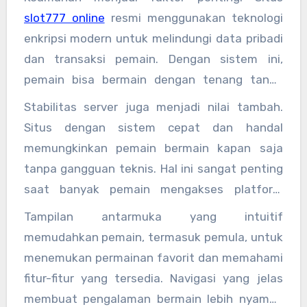
menyesuaikan strategi bermain sesuai gaya
slot777 online
resmi menggunakan teknologi
dan preferensi, sehingga pengalaman bermain
enkripsi modern untuk melindungi data pribadi
lebih seru dan peluang menang meningkat.
dan transaksi pemain. Dengan sistem ini,
pemain bisa bermain dengan tenang tanpa
khawatir kebocoran informasi atau risiko
Stabilitas server juga menjadi nilai tambah.
penipuan.
Situs dengan sistem cepat dan handal
memungkinkan pemain bermain kapan saja
tanpa gangguan teknis. Hal ini sangat penting
saat banyak pemain mengakses platform
bersamaan, terutama pada jam-jam sibuk.
Tampilan antarmuka yang intuitif
memudahkan pemain, termasuk pemula, untuk
menemukan permainan favorit dan memahami
fitur-fitur yang tersedia. Navigasi yang jelas
membuat pengalaman bermain lebih nyaman