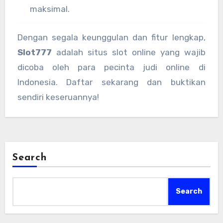
maksimal.
Dengan segala keunggulan dan fitur lengkap,
Slot777
adalah situs slot online yang wajib
dicoba oleh para pecinta judi online di
Indonesia. Daftar sekarang dan buktikan
sendiri keseruannya!
Search
Search