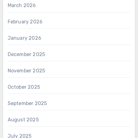
March 2026
February 2026
January 2026
December 2025
November 2025
October 2025
September 2025
August 2025
July 2025