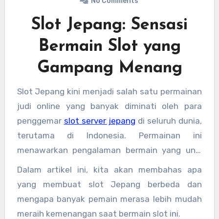
No Comments
Slot Jepang: Sensasi
Bermain Slot yang
Gampang Menang
Slot Jepang kini menjadi salah satu permainan
judi online yang banyak diminati oleh para
penggemar
slot server jepang
di seluruh dunia,
terutama di Indonesia. Permainan ini
menawarkan pengalaman bermain yang unik
dengan tema khas Jepang, mulai dari desain
Dalam artikel ini, kita akan membahas apa
visual yang menarik hingga fitur-fitur khusus
yang membuat slot Jepang berbeda dan
yang memudahkan pemain untuk menang.
mengapa banyak pemain merasa lebih mudah
Tidak hanya itu, slot Jepang juga dikenal
meraih kemenangan saat bermain slot ini.