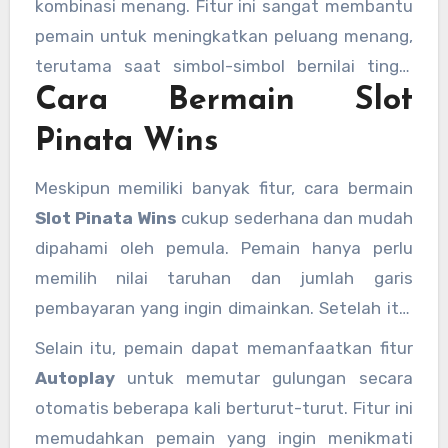
kombinasi menang. Fitur ini sangat membantu
pemain untuk meningkatkan peluang menang,
terutama saat simbol-simbol bernilai tinggi
Cara Bermain Slot
muncul di gulungan.
Pinata Wins
Meskipun memiliki banyak fitur, cara bermain
Slot Pinata Wins
cukup sederhana dan mudah
dipahami oleh pemula. Pemain hanya perlu
memilih nilai taruhan dan jumlah garis
pembayaran yang ingin dimainkan. Setelah itu,
tekan tombol
Spin
dan biarkan gulungan
Selain itu, pemain dapat memanfaatkan fitur
berputar. Jika simbol yang cocok muncul
Autoplay
untuk memutar gulungan secara
sesuai garis pembayaran, pemain akan
otomatis beberapa kali berturut-turut. Fitur ini
mendapatkan hadiah sesuai tabel
memudahkan pemain yang ingin menikmati