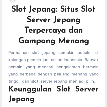
Slot Jepang: Situs Slot
Server Jepang
Terpercaya dan
Gampang Menang
Permainan slot jepang semakin populer di
kalangan pemain judi online Indonesia. Banyak
pemain yang mencari pengalaman bermain
yang berbeda dengan peluang menang yang
tinggi, dan slot server jepang menjadi pilihan
Keunggulan Slot Server
utama karena reputasinya yang stabil dan
aman. Selain itu, ketersediaan link
jepang slot
Jepang
resmi memudahkan pemain untuk langsung