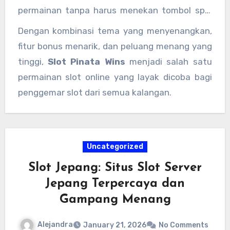
pembayaran.
permainan tanpa harus menekan tombol spin
berulang kali.
Dengan kombinasi tema yang menyenangkan,
fitur bonus menarik, dan peluang menang yang
tinggi,
Slot Pinata Wins
menjadi salah satu
permainan slot online yang layak dicoba bagi
penggemar slot dari semua kalangan.
Uncategorized
Slot Jepang: Situs Slot Server
Jepang Terpercaya dan
Gampang Menang
Alejandra
January 21, 2026
No Comments