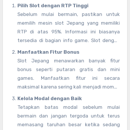
Pilih Slot dengan RTP Tinggi
Sebelum mulai bermain, pastikan untuk
memilih mesin slot Jepang yang memiliki
RTP di atas 95%. Informasi ini biasanya
tersedia di bagian info game. Slot dengan
RTP tinggi biasanya lebih sering
Manfaatkan Fitur Bonus
memberikan kemenangan kepada pemain.
Slot Jepang menawarkan banyak fitur
bonus seperti putaran gratis dan mini
games. Manfaatkan fitur ini secara
maksimal karena sering kali menjadi momen
emas untuk mendapatkan kemenangan
Kelola Modal dengan Baik
besar.
Tetapkan batas modal sebelum mulai
bermain dan jangan tergoda untuk terus
memasang taruhan besar ketika sedang