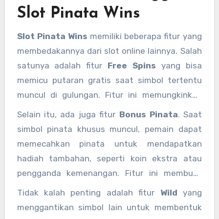
hiburan yang ditawarkan.
Slot Pinata Wins
Slot Pinata Wins
memiliki beberapa fitur yang
membedakannya dari slot online lainnya. Salah
satunya adalah fitur
Free Spins
yang bisa
memicu putaran gratis saat simbol tertentu
muncul di gulungan. Fitur ini memungkinkan
pemain untuk mendapatkan lebih banyak
Selain itu, ada juga fitur
Bonus Pinata
. Saat
kemenangan tanpa harus menambah taruhan
simbol pinata khusus muncul, pemain dapat
tambahan.
memecahkan pinata untuk mendapatkan
hadiah tambahan, seperti koin ekstra atau
pengganda kemenangan. Fitur ini membuat
setiap putaran lebih menegangkan dan
Tidak kalah penting adalah fitur
Wild
yang
menyenangkan karena selalu ada kemungkinan
menggantikan simbol lain untuk membentuk
mendapatkan hadiah besar.