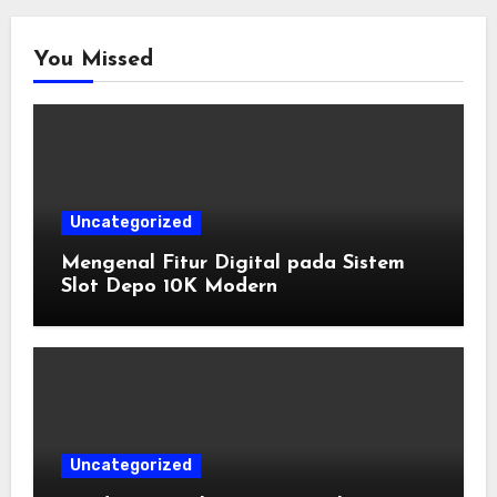
You Missed
Uncategorized
Mengenal Fitur Digital pada Sistem
Slot Depo 10K Modern
Uncategorized