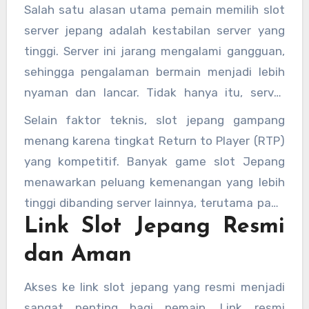
mengakses situs tanpa khawatir masalah
Salah satu alasan utama pemain memilih slot
keamanan. Popularitas slot Jepang juga
server jepang adalah kestabilan server yang
semakin meningkat karena banyak yang
tinggi. Server ini jarang mengalami gangguan,
percaya bahwa slot jepang gampang menang,
sehingga pengalaman bermain menjadi lebih
membuatnya menarik bagi pemain pemula
nyaman dan lancar. Tidak hanya itu, server
maupun profesional.
Jepang juga dikenal memiliki sistem RNG
Selain faktor teknis, slot jepang gampang
(Random Number Generator) yang transparan,
menang karena tingkat Return to Player (RTP)
sehingga setiap putaran slot berlangsung adil
yang kompetitif. Banyak game slot Jepang
dan sesuai peluang.
menawarkan peluang kemenangan yang lebih
tinggi dibanding server lainnya, terutama pada
Link Slot Jepang Resmi
slot dengan jackpot progresif dan fitur bonus
menarik. Hal ini membuat slot Jepang menjadi
dan Aman
favorit bagi pemain yang ingin memaksimalkan
peluang menang.
Akses ke link slot jepang yang resmi menjadi
sangat penting bagi pemain. Link resmi