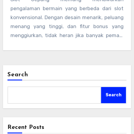
menikmati permainan kapan saja dan di mana
pengalaman bermain yang berbeda dari slot
saja tanpa hambatan.
konvensional. Dengan desain menarik, peluang
menang yang tinggi, dan fitur bonus yang
menggiurkan, tidak heran jika banyak pemain
mencari
slot gacor Jepang
sebagai pilihan
favorit mereka dalam dunia judi slot online.
Search
Search
Recent Posts