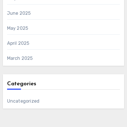
June 2025
May 2025
April 2025
March 2025
Categories
Uncategorized