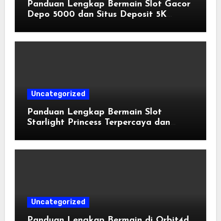
Panduan Lengkap Bermain Slot Gacor
Depo 5000 dan Situs Deposit 5K
Resmi Terpercaya
Uncategorized
Panduan Lengkap Bermain Slot
Starlight Princess Terpercaya dan
Terbaru 2026
Uncategorized
Panduan Lengkap Bermain di Orbit4d