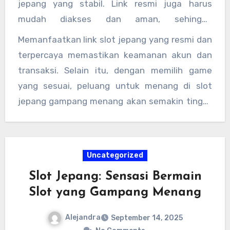
jepang yang stabil. Link resmi juga harus
mudah diakses dan aman, sehingga
pengalaman bermain tetap nyaman. Situs
Memanfaatkan link slot jepang yang resmi dan
terpercaya biasanya menyediakan layanan
terpercaya memastikan keamanan akun dan
pelanggan 24 jam, metode deposit dan
transaksi. Selain itu, dengan memilih game
penarikan cepat, serta berbagai jenis
yang sesuai, peluang untuk menang di slot
permainan slot Jepang yang menarik.
jepang gampang menang akan semakin tinggi,
membuat pengalaman bermain lebih seru dan
menguntungkan.
Uncategorized
Slot Jepang: Sensasi Bermain
Slot yang Gampang Menang
Alejandra
September 14, 2025