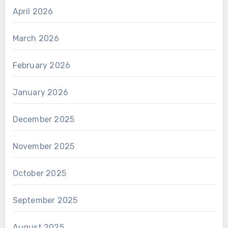
April 2026
March 2026
February 2026
January 2026
December 2025
November 2025
October 2025
September 2025
August 2025