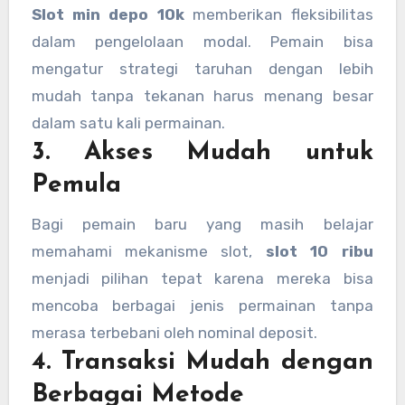
Slot min depo 10k
memberikan fleksibilitas
dalam pengelolaan modal. Pemain bisa
mengatur strategi taruhan dengan lebih
mudah tanpa tekanan harus menang besar
dalam satu kali permainan.
3. Akses Mudah untuk
Pemula
Bagi pemain baru yang masih belajar
memahami mekanisme slot,
slot 10 ribu
menjadi pilihan tepat karena mereka bisa
mencoba berbagai jenis permainan tanpa
merasa terbebani oleh nominal deposit.
4. Transaksi Mudah dengan
Berbagai Metode