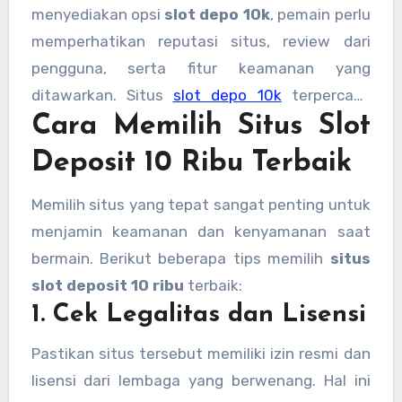
karena mereka ingin mendapatkan keuntungan
menyediakan opsi
slot depo 10k
, pemain perlu
maksimal dengan modal minimal.
memperhatikan reputasi situs, review dari
pengguna, serta fitur keamanan yang
ditawarkan. Situs
slot depo 10k
terpercaya
Cara Memilih Situs Slot
biasanya menyediakan
slot deposit minimal
10 ribu
dengan peluang menang yang cukup
Deposit 10 Ribu Terbaik
tinggi.
Memilih situs yang tepat sangat penting untuk
menjamin keamanan dan kenyamanan saat
bermain. Berikut beberapa tips memilih
situs
slot deposit 10 ribu
terbaik:
1. Cek Legalitas dan Lisensi
Pastikan situs tersebut memiliki izin resmi dan
lisensi dari lembaga yang berwenang. Hal ini