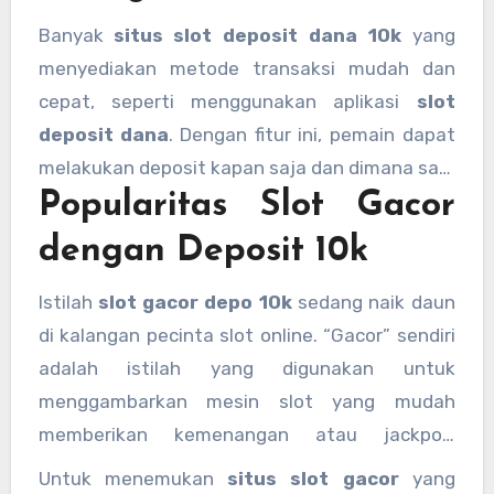
Banyak
situs slot deposit dana 10k
yang
menyediakan metode transaksi mudah dan
cepat, seperti menggunakan aplikasi
slot
deposit dana
. Dengan fitur ini, pemain dapat
melakukan deposit kapan saja dan dimana saja
Popularitas Slot Gacor
tanpa ribet.
dengan Deposit 10k
Istilah
slot gacor depo 10k
sedang naik daun
di kalangan pecinta slot online. “Gacor” sendiri
adalah istilah yang digunakan untuk
menggambarkan mesin slot yang mudah
memberikan kemenangan atau jackpot.
Banyak pemain mencari
slot gacor depo 10k
Untuk menemukan
situs slot gacor
yang