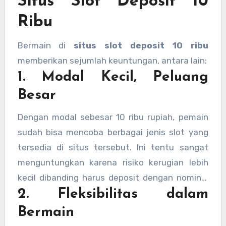
Situs Slot Deposit 10
Ribu
Bermain di
situs slot deposit 10 ribu
memberikan sejumlah keuntungan, antara lain:
1. Modal Kecil, Peluang
Besar
Dengan modal sebesar 10 ribu rupiah, pemain
sudah bisa mencoba berbagai jenis slot yang
tersedia di situs tersebut. Ini tentu sangat
menguntungkan karena risiko kerugian lebih
kecil dibanding harus deposit dengan nominal
2. Fleksibilitas dalam
besar.
Bermain