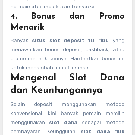
bermain atau melakukan transaksi.
4. Bonus dan Promo
Menarik
Banyak
situs slot deposit 10 ribu
yang
menawarkan bonus deposit, cashback, atau
promo menarik lainnya. Manfaatkan bonus ini
untuk menambah modal bermain.
Mengenal Slot Dana
dan Keuntungannya
Selain deposit menggunakan metode
konvensional, kini banyak pemain memilih
menggunakan
slot dana
sebagai metode
pembayaran. Keunggulan
slot dana 10k