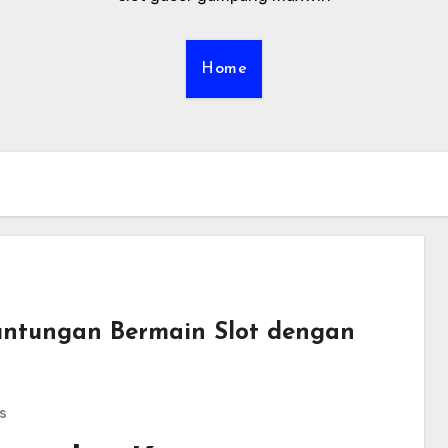
Home
untungan Bermain Slot dengan
s