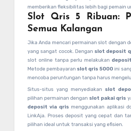
memberikan fleksibilitas lebih bagi pemain 
Slot Qris 5 Ribuan: P
Semua Kalangan
Jika Anda mencari permainan slot dengan 
yang sangat cocok. Dengan
slot deposit q
slot online tanpa perlu melakukan
deposit
Metode pembayaran
slot qris 5000
ini san
mencoba peruntungan tanpa harus mengelu
Situs-situs yang menyediakan
slot depo
pilihan permainan dengan
slot pakai qris
y
deposit via qris
menggunakan aplikasi do
LinkAja. Proses deposit yang cepat dan t
pilihan ideal untuk transaksi yang efisien.