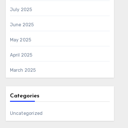
July 2025
June 2025
May 2025
April 2025
March 2025
Categories
Uncategorized