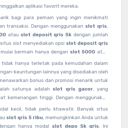
inggalkan aplikasi favorit mereka.
arik bagi para pemain yang ingin menikmati
kan transaksi. Dengan menggunakan
slot qris
,
000
atau
slot deposit qris 5k
dengan jumlah
situs slot menyediakan opsi
slot deposit qris
 mulai bermain hanya dengan
slot 5000
atau
main dengan anggaran terbatas yang tetap ingin
tidak hanya terletak pada kemudahan dalam
ungan-keuntungan lainnya yang disediakan oleh
 menawarkan bonus dan promosi menarik untuk
Salah satunya adalah
slot qris gacor
, yang
gkat kemenangan tinggi. Dengan menggunakan
n bisa langsung merasakan keuntungan dan
l kecil, tidak perlu khawatir. Banyak situs
au
slot qris 5 ribu
, memungkinkan Anda untuk
t dengan hanya modal
slot depo 5k qris
. Ini