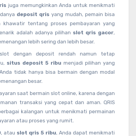
ris
juga memungkinkan Anda untuk menikmati
 adanya
deposit qris
yang mudah, pemain bisa
a khawatir tentang proses pembayaran yang
enarik adalah adanya pilihan
slot qris gacor
,
enangan lebih sering dan lebih besar.
slot dengan deposit rendah namun tetap
ru,
situs deposit 5 ribu
menjadi pilihan yang
 Anda tidak hanya bisa bermain dengan modal
 kemenangan besar.
yaran saat bermain slot online, karena dengan
amanan transaksi yang cepat dan aman. QRIS
erbagai kalangan untuk menikmati permainan
yaran atau proses yang rumit.
0
, atau
slot qris 5 ribu
, Anda dapat menikmati