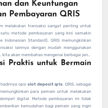
ahan dan Keuntungan
gan Pembayaran QRIS
am melakukan transaksi sangat penting untuk
 satu metode pembayaran yang kini semakin
de Indonesian Standard). QRIS memungkinkan
ansaksi lainnya dengan mudah menggunakan
ini, kita akan membahas mengenai berbagai jenis
usi Praktis untuk Bermain
n deposit melalui QRIS serta keuntungan yang
 metode pembayaran ini.
 hadirnya opsi
slot deposit qris
. QRIS, sebagai
, memungkinkan para pemain untuk melakukan
dompet digital. Metode pembayaran ini tidak
memberikan kemudahan bagi pemain yang ingin