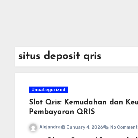
situs deposit qris
Uncategorized
Slot Qris: Kemudahan dan Ke
Pembayaran QRIS
Alejandra
January 4, 2026
No Comment