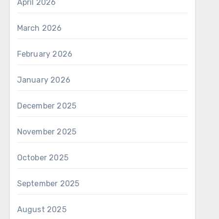
April 2026
March 2026
February 2026
January 2026
December 2025
November 2025
October 2025
September 2025
August 2025