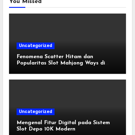
You Missed
Uncategorized
Fenomena Scatter Hitam dan
Popularitas Slot Mahjong Ways di
Situs Terpercaya
Uncategorized
Mengenal Fitur Digital pada Sistem
Slot Depo 10K Modern