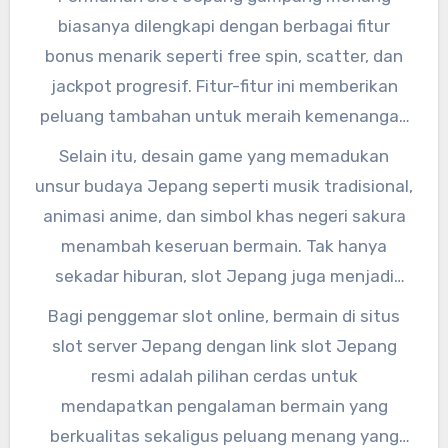
biasanya dilengkapi dengan berbagai fitur
bonus menarik seperti free spin, scatter, dan
jackpot progresif. Fitur-fitur ini memberikan
peluang tambahan untuk meraih kemenangan
besar.
Selain itu, desain game yang memadukan
unsur budaya Jepang seperti musik tradisional,
animasi anime, dan simbol khas negeri sakura
menambah keseruan bermain. Tak hanya
sekadar hiburan, slot Jepang juga menjadi
ajang bagi pemain untuk menikmati atmosfer
Bagi penggemar slot online, bermain di situs
unik dari negeri matahari terbit tanpa harus
slot server Jepang dengan link slot Jepang
berkunjung langsung.
resmi adalah pilihan cerdas untuk
mendapatkan pengalaman bermain yang
berkualitas sekaligus peluang menang yang