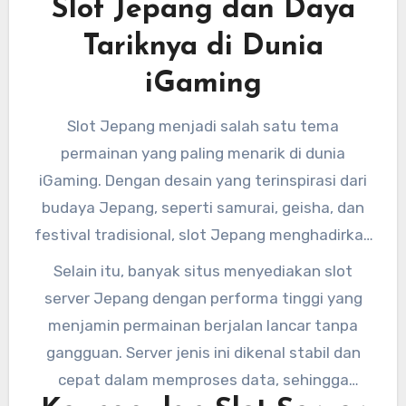
Slot Jepang dan Daya
Tariknya di Dunia
iGaming
Slot Jepang menjadi salah satu tema
permainan yang paling menarik di dunia
iGaming. Dengan desain yang terinspirasi dari
budaya Jepang, seperti samurai, geisha, dan
festival tradisional, slot Jepang menghadirkan
pengalaman bermain yang unik dan memikat.
Selain itu, banyak situs menyediakan slot
Banyak pemain tertarik karena nuansa visual
server Jepang dengan performa tinggi yang
yang elegan serta fitur bonus yang inovatif.
menjamin permainan berjalan lancar tanpa
gangguan. Server jenis ini dikenal stabil dan
cepat dalam memproses data, sehingga