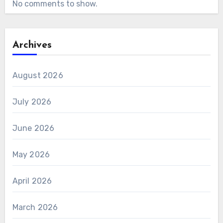
No comments to show.
Archives
August 2026
July 2026
June 2026
May 2026
April 2026
March 2026