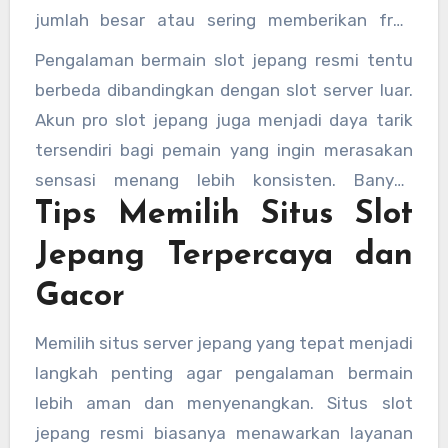
orang. Bahkan beberapa link slot jepang
jumlah besar atau sering memberikan free
menyediakan akses langsung ke slot jepang
spin. Oleh karena itu, situs slot jepang terbaik
Pengalaman bermain slot jepang resmi tentu
asli, menjamin setiap putaran lebih transparan
selalu menyediakan update terkait slot gacor
berbeda dibandingkan dengan slot server luar.
dan fair.
jepang atau slot jepang tergacor, sehingga
Akun pro slot jepang juga menjadi daya tarik
pemain bisa lebih mudah memilih permainan
tersendiri bagi pemain yang ingin merasakan
yang tepat untuk meningkatkan peluang
sensasi menang lebih konsisten. Banyak
menang.
Tips Memilih Situs Slot
pemain yang menggunakan akun pro slot
jepang untuk memaksimalkan strategi bermain
Jepang Terpercaya dan
dan mendapatkan keuntungan maksimal.
Gacor
Tidak hanya itu, slot jepang terbaru selalu
menampilkan tema dan fitur menarik yang
Memilih situs server jepang yang tepat menjadi
membuat pemain betah berlama-lama di situs
langkah penting agar pengalaman bermain
slot jepang.
lebih aman dan menyenangkan. Situs slot
jepang resmi biasanya menawarkan layanan