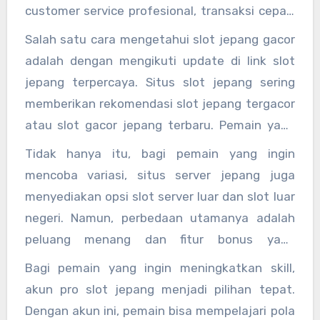
customer service profesional, transaksi cepat,
dan jaminan keamanan akun. Selain itu, slot
Salah satu cara mengetahui slot jepang gacor
jepang asli dapat memastikan setiap
adalah dengan mengikuti update di link slot
kemenangan tercatat dengan adil, sehingga
jepang terpercaya. Situs slot jepang sering
pemain tidak perlu khawatir akan adanya
memberikan rekomendasi slot jepang tergacor
kecurangan dari pihak penyedia.
atau slot gacor jepang terbaru. Pemain yang
menggunakan informasi ini biasanya memiliki
Tidak hanya itu, bagi pemain yang ingin
peluang lebih besar untuk mendapatkan bonus
mencoba variasi, situs server jepang juga
dan jackpot.
menyediakan opsi slot server luar dan slot luar
negeri. Namun, perbedaan utamanya adalah
peluang menang dan fitur bonus yang
cenderung lebih stabil pada slot jepang asli.
Bagi pemain yang ingin meningkatkan skill,
Slot jepang tergacor selalu menjadi favorit
akun pro slot jepang menjadi pilihan tepat.
karena mudah dimainkan, dan pemain baru pun
Dengan akun ini, pemain bisa mempelajari pola