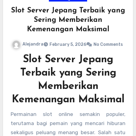
Slot Server Jepang Terbaik yang
Sering Memberikan
Kemenangan Maksimal
Alejandra
February 5, 2026
No Comments
Slot Server Jepang
Terbaik yang Sering
Memberikan
Kemenangan Maksimal
Permainan slot online semakin populer,
terutama bagi pemain yang mencari hiburan
sekaligus peluang menang besar. Salah satu