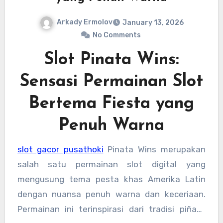
lengkap: hiburan, strategi, dan potensi cuan
Arkady Ermolov
January 13, 2026
dalam satu paket.
No Comments
Slot Pinata Wins:
Sensasi Permainan Slot
Bertema Fiesta yang
Penuh Warna
slot gacor pusathoki
Pinata Wins merupakan
salah satu permainan slot digital yang
mengusung tema pesta khas Amerika Latin
dengan nuansa penuh warna dan keceriaan.
Permainan ini terinspirasi dari tradisi piñata