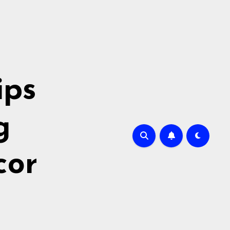
ips
g
cor