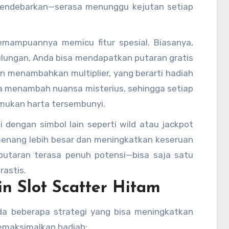
endebarkan—serasa menunggu kejutan setiap
kemampuannya memicu fitur spesial. Biasanya,
gulungan, Anda bisa mendapatkan putaran gratis
n menambahkan multiplier, yang berarti hadiah
uga menambah nuansa misterius, sehingga setiap
nemukan harta tersembunyi.
si dengan simbol lain seperti wild atau jackpot
menang lebih besar dan meningkatkan keseruan
putaran terasa penuh potensi—bisa saja satu
rastis.
n Slot Scatter Hitam
da beberapa strategi yang bisa meningkatkan
emaksimalkan hadiah: