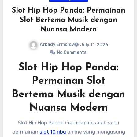
Slot Hip Hop Panda: Permainan
Slot Bertema Musik dengan
Nuansa Modern
Arkady Ermolov
July 11, 2026
No Comments
Slot Hip Hop Panda:
Permainan Slot
Bertema Musik dengan
Nuansa Modern
Slot Hip Hop Panda merupakan salah satu
permainan
slot 10 ribu
online yang mengusung