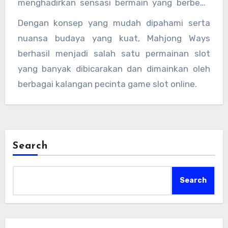
menghadirkan sensasi bermain yang berbeda
dibandingkan slot bertema umum lainnya.
Dengan konsep yang mudah dipahami serta
Selain itu, mekanisme kemenangan beruntun
nuansa budaya yang kuat, Mahjong Ways
dan fitur pengganda memberikan peluang
berhasil menjadi salah satu permainan slot
hiburan yang lebih dinamis bagi para pemain.
yang banyak dibicarakan dan dimainkan oleh
berbagai kalangan pecinta game slot online.
Search
Search