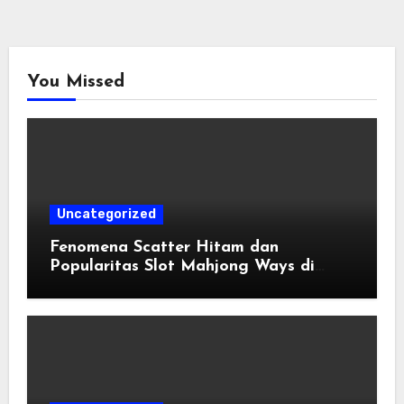
You Missed
Uncategorized
Fenomena Scatter Hitam dan
Popularitas Slot Mahjong Ways di
Situs Terpercaya