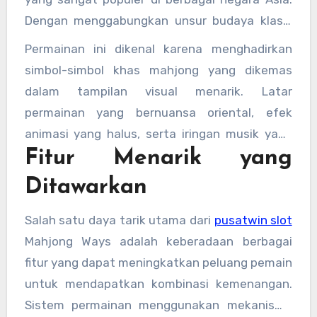
Dengan menggabungkan unsur budaya klasik
dan teknologi permainan modern, Mahjong
Permainan ini dikenal karena menghadirkan
Ways berhasil menarik perhatian banyak
simbol-simbol khas mahjong yang dikemas
pemain yang mencari pengalaman bermain
dalam tampilan visual menarik. Latar
yang berbeda dari slot konvensional.
permainan yang bernuansa oriental, efek
animasi yang halus, serta iringan musik yang
Fitur Menarik yang
menenangkan menciptakan suasana bermain
yang nyaman dan menghibur. Tidak heran jika
Ditawarkan
Mahjong Ways menjadi salah satu pilihan
favorit di kalangan penggemar slot online.
Salah satu daya tarik utama dari
pusatwin slot
Mahjong Ways adalah keberadaan berbagai
fitur yang dapat meningkatkan peluang pemain
untuk mendapatkan kombinasi kemenangan.
Sistem permainan menggunakan mekanisme