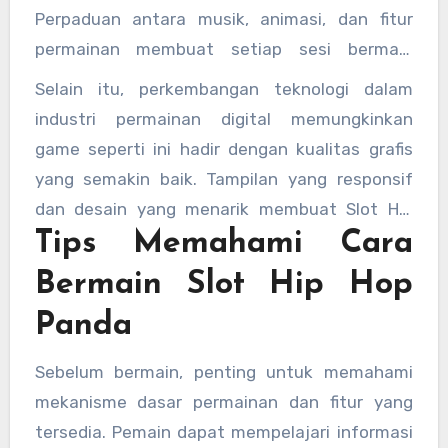
Perpaduan antara musik, animasi, dan fitur
permainan membuat setiap sesi bermain
terasa lebih dinamis.
Selain itu, perkembangan teknologi dalam
industri permainan digital memungkinkan
game seperti ini hadir dengan kualitas grafis
yang semakin baik. Tampilan yang responsif
dan desain yang menarik membuat Slot Hip
Tips Memahami Cara
Hop Panda dapat dinikmati melalui berbagai
perangkat, baik komputer maupun perangkat
Bermain Slot Hip Hop
seluler.
Panda
Sebelum bermain, penting untuk memahami
mekanisme dasar permainan dan fitur yang
tersedia. Pemain dapat mempelajari informasi