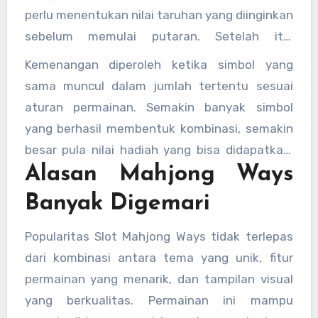
perlu menentukan nilai taruhan yang diinginkan
sebelum memulai putaran. Setelah itu,
gulungan akan berputar secara otomatis dan
Kemenangan diperoleh ketika simbol yang
menampilkan berbagai simbol mahjong.
sama muncul dalam jumlah tertentu sesuai
aturan permainan. Semakin banyak simbol
yang berhasil membentuk kombinasi, semakin
besar pula nilai hadiah yang bisa didapatkan.
Alasan Mahjong Ways
Pemain juga dapat memanfaatkan fitur
putaran otomatis untuk memainkan beberapa
Banyak Digemari
putaran secara berurutan tanpa perlu
menekan tombol putar setiap saat.
Popularitas Slot Mahjong Ways tidak terlepas
dari kombinasi antara tema yang unik, fitur
permainan yang menarik, dan tampilan visual
yang berkualitas. Permainan ini mampu