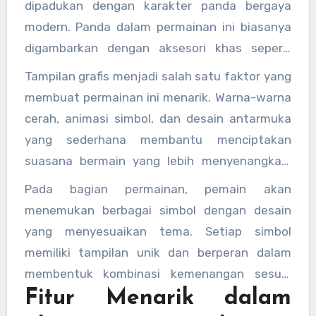
dipadukan dengan karakter panda bergaya
modern. Panda dalam permainan ini biasanya
digambarkan dengan aksesori khas seperti
pakaian bergaya jalanan, kacamata, atau
Tampilan grafis menjadi salah satu faktor yang
elemen yang menggambarkan budaya musik
membuat permainan ini menarik. Warna-warna
hip hop.
cerah, animasi simbol, dan desain antarmuka
yang sederhana membantu menciptakan
suasana bermain yang lebih menyenangkan.
Selain itu, penggunaan efek suara bertema
Pada bagian permainan, pemain akan
musik hip hop membuat permainan terasa
menemukan berbagai simbol dengan desain
lebih interaktif.
yang menyesuaikan tema. Setiap simbol
memiliki tampilan unik dan berperan dalam
membentuk kombinasi kemenangan sesuai
Fitur Menarik dalam
dengan aturan permainan. Kombinasi antara