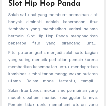
karakter panda dan unsur musik membuat Slot
Slot Hip Hop Panda
Hip Hop Panda memiliki ciri khas tersendiri
dibandingkan banyak permainan slot lainnya.
Salah satu hal yang membuat permainan slot
banyak diminati adalah keberadaan fitur
tambahan yang memberikan variasi selama
bermain. Slot Hip Hop Panda menghadirkan
beberapa fitur yang dirancang untuk
meningkatkan keseruan permainan, seperti
Fitur putaran gratis menjadi salah satu bagian
putaran gratis, simbol khusus, serta elemen
yang sering menarik perhatian pemain karena
bonus tertentu.
memberikan kesempatan untuk mendapatkan
kombinasi simbol tanpa menggunakan putaran
utama. Dalam mode tertentu, tampilan
permainan juga dapat berubah dengan
Selain fitur bonus, mekanisme permainan yang
tambahan animasi atau efek khusus yang
mudah dipahami menjadi keunggulan lainnya.
mengikuti tema hip hop.
Pemain tidak perlu memahami aturan yang