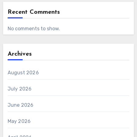
Recent Comments
No comments to show.
Archives
August 2026
July 2026
June 2026
May 2026