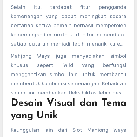
penghapusan simbol yang berhasil membentuk
Selain itu, terdapat fitur pengganda
kombinasi menang. Setelah simbol pemenang
kemenangan yang dapat meningkat secara
menghilang, simbol baru akan turun untuk
bertahap ketika pemain berhasil memperoleh
mengisi posisi kosong dan membuka peluang
kemenangan berturut-turut. Fitur ini membuat
kemenangan beruntun dalam satu putaran.
setiap putaran menjadi lebih menarik karena
potensi hadiah yang diperoleh bisa menjadi
Mahjong Ways juga menyediakan simbol
lebih besar dibandingkan putaran biasa.
khusus seperti Wild yang berfungsi
menggantikan simbol lain untuk membantu
membentuk kombinasi kemenangan. Kehadiran
simbol ini memberikan fleksibilitas lebih besar
Desain Visual dan Tema
dan meningkatkan kemungkinan terciptanya
susunan simbol yang menguntungkan.
yang Unik
Keunggulan lain dari Slot Mahjong Ways