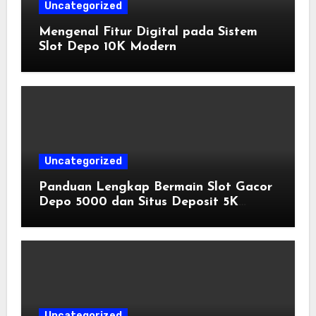
Uncategorized
Mengenal Fitur Digital pada Sistem
Slot Depo 10K Modern
Uncategorized
Panduan Lengkap Bermain Slot Gacor
Depo 5000 dan Situs Deposit 5K
Resmi Terpercaya
Uncategorized