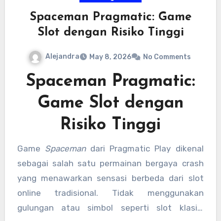
Spaceman Pragmatic: Game
Slot dengan Risiko Tinggi
Alejandra
May 8, 2026
No Comments
Spaceman Pragmatic:
Game Slot dengan
Risiko Tinggi
Game
Spaceman
dari
Pragmatic Play
dikenal
sebagai salah satu permainan bergaya crash
yang menawarkan sensasi berbeda dari slot
online tradisional. Tidak menggunakan
gulungan atau simbol seperti slot klasik,