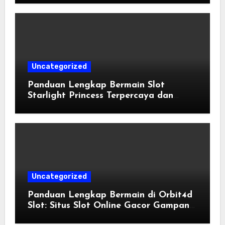
Uncategorized
Panduan Lengkap Bermain Slot
Starlight Princess Terpercaya dan
Terbaru 2026
Uncategorized
Panduan Lengkap Bermain di Orbit4d
Slot: Situs Slot Online Gacor Gampang
Menang