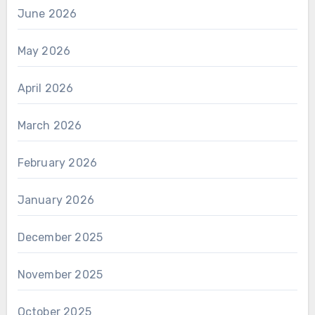
June 2026
May 2026
April 2026
March 2026
February 2026
January 2026
December 2025
November 2025
October 2025