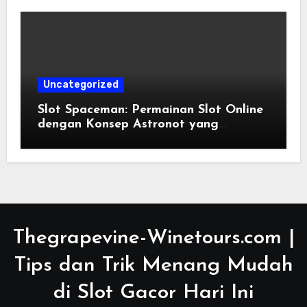
Uncategorized
Slot Spaceman: Permainan Slot Online
dengan Konsep Astronot yang
Menarik
Thegrapevine-Winetours.com |
Tips dan Trik Menang Mudah
di Slot Gacor Hari Ini