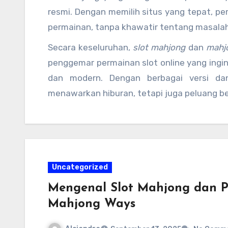
resmi. Dengan memilih situs yang tepat, p
permainan, tanpa khawatir tentang masalah
Secara keseluruhan,
slot mahjong
dan
mahj
penggemar permainan slot online yang ingi
dan modern. Dengan berbagai versi dan
menawarkan hiburan, tetapi juga peluang 
Uncategorized
Mengenal Slot Mahjong dan Po
Mahjong Ways