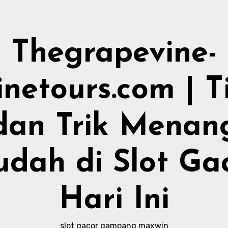
Thegrapevine-
netours.com | T
dan Trik Menan
dah di Slot Ga
Hari Ini
slot gacor gampang maxwin