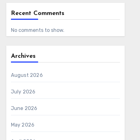
Recent Comments
No comments to show.
Archives
August 2026
July 2026
June 2026
May 2026