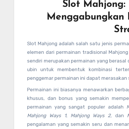
Slot Mahjong:
Menggabungkan 
Str
Slot Mahjong adalah salah satu jenis perm
elemen dari permainan tradisional Mahjon
sendiri merupakan permainan yang berasal 
ubin untuk membentuk kombinasi terten
penggemar permainan ini dapat merasakan 
melalui platform judi online.
Permainan ini biasanya menawarkan berbag
khusus, dan bonus yang semakin memper
permainan yang sangat populer adalah
Mahjong Ways 1
,
Mahjong Ways 2
, dan
pengalaman yang semakin seru dan menant