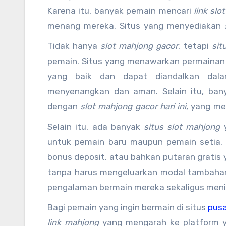
Karena itu, banyak pemain mencari
link sl
menang mereka. Situs yang menyediakan
RTP (Return to Player) yang lebih tinggi, s
Tidak hanya
slot mahjong gacor
, tetapi
sit
untuk memenangkan hadiah.
pemain. Situs yang menawarkan permainan de
yang baik dan dapat diandalkan dal
menyenangkan dan aman. Selain itu, bany
dengan
slot mahjong gacor hari ini
, yang m
memberikan pembayaran lebih tinggi pada ha
Selain itu, ada banyak
situs slot mahjong
y
untuk pemain baru maupun pemain setia. 
bonus deposit, atau bahkan putaran gratis
tanpa harus mengeluarkan modal tambahan
pengalaman bermain mereka sekaligus men
Bagi pemain yang ingin bermain di situs
pusa
link mahjong
yang mengarah ke platform ya