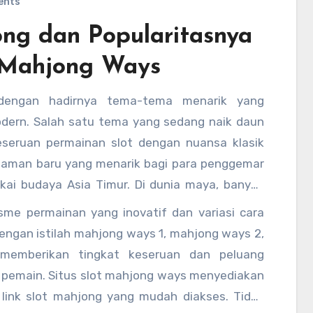
ents
ng dan Popularitasnya
t Mahjong Ways
 dengan hadirnya tema-tema menarik yang
dern. Salah satu tema yang sedang naik daun
seruan permainan slot dengan nuansa klasik
aman baru yang menarik bagi para penggemar
kai budaya Asia Timur. Di dunia maya, banyak
 yang menyediakan berbagai versi permainan
me permainan yang inovatif dan variasi cara
 slot, hingga slot mahjong ways 1, 2, dan 3.
ngan istilah mahjong ways 1, mahjong ways 2,
 memberikan tingkat keseruan dan peluang
 pemain. Situs slot mahjong ways menyediakan
 link slot mahjong yang mudah diakses. Tidak