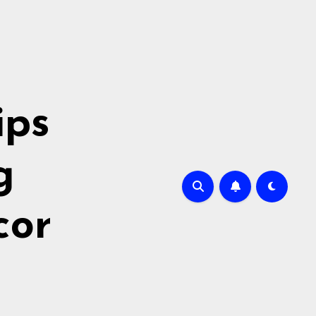
ips
g
cor