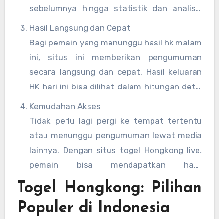
sebelumnya hingga statistik dan analisis
yang bisa membantu prediksi berikutnya.
Hasil Langsung dan Cepat
Bagi pemain yang menunggu hasil hk malam
ini, situs ini memberikan pengumuman
secara langsung dan cepat. Hasil keluaran
HK hari ini bisa dilihat dalam hitungan detik
setelah pengundian selesai.
Kemudahan Akses
Tidak perlu lagi pergi ke tempat tertentu
atau menunggu pengumuman lewat media
lainnya. Dengan situs togel Hongkong live,
pemain bisa mendapatkan hasil
pengeluaran Hongkong hanya dengan
Togel Hongkong: Pilihan
beberapa klik di perangkat mereka.
Populer di Indonesia