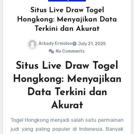
Situs Live Draw Togel
Hongkong: Menyajikan Data
Terkini dan Akurat
Arkady Ermolov
July 21, 2025
No Comments
Situs Live Draw Togel
Hongkong: Menyajikan
Data Terkini dan
Akurat
Togel Hongkong menjadi salah satu permainan
judi yang paling populer di Indonesia. Banyak