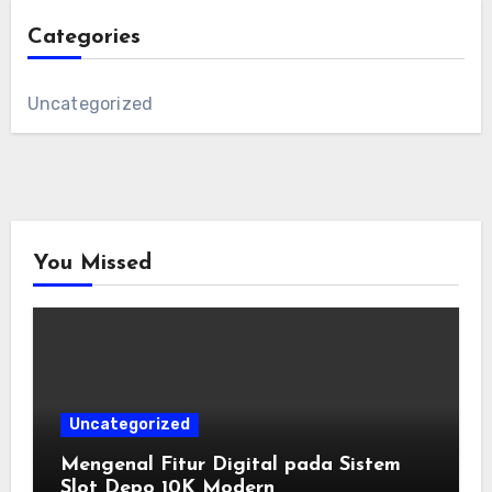
Categories
Uncategorized
You Missed
Uncategorized
Mengenal Fitur Digital pada Sistem
Slot Depo 10K Modern