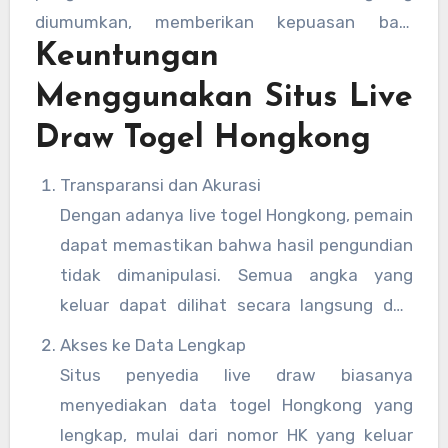
meningkatkan peluang menang.
diumumkan, memberikan kepuasan bagi
Keuntungan
pemain yang menunggu hasil. Bukan hanya itu,
pemain juga dapat menemukan data
Menggunakan Situs Live
pengeluaran HK dalam bentuk grafik atau tabel
Draw Togel Hongkong
yang mudah dipahami.
Transparansi dan Akurasi
Dengan adanya live togel Hongkong, pemain
dapat memastikan bahwa hasil pengundian
tidak dimanipulasi. Semua angka yang
keluar dapat dilihat secara langsung dan
diakses kapan saja.
Akses ke Data Lengkap
Situs penyedia live draw biasanya
menyediakan data togel Hongkong yang
lengkap, mulai dari nomor HK yang keluar