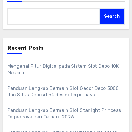
Search
Recent Posts
Mengenal Fitur Digital pada Sistem Slot Depo 10K
Modern
Panduan Lengkap Bermain Slot Gacor Depo 5000
dan Situs Deposit 5K Resmi Terpercaya
Panduan Lengkap Bermain Slot Starlight Princess
Terpercaya dan Terbaru 2026