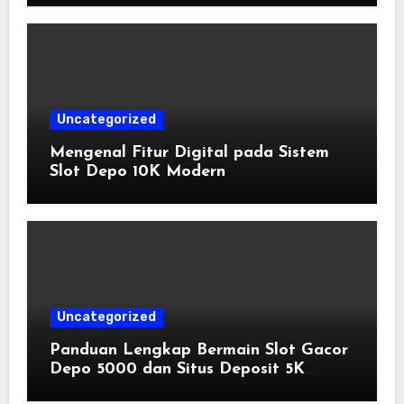
Uncategorized
Mengenal Fitur Digital pada Sistem
Slot Depo 10K Modern
Uncategorized
Panduan Lengkap Bermain Slot Gacor
Depo 5000 dan Situs Deposit 5K
Resmi Terpercaya