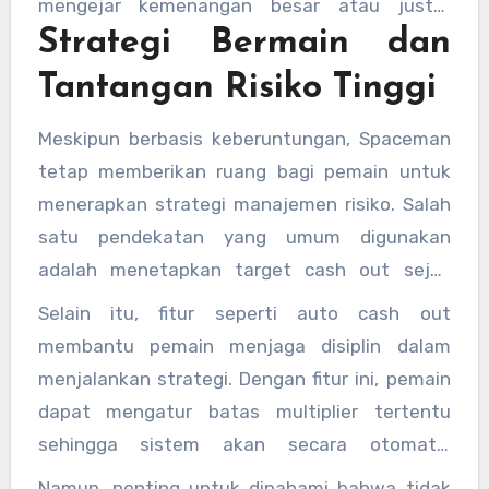
mengejar kemenangan besar atau justru
hasil stabil dalam jangka pendek.
Strategi Bermain dan
keluar terlalu cepat karena takut kehilangan.
Padahal, tidak ada jaminan pola tertentu yang
Tantangan Risiko Tinggi
bisa diprediksi dalam setiap ronde.
Meskipun berbasis keberuntungan, Spaceman
tetap memberikan ruang bagi pemain untuk
menerapkan strategi manajemen risiko. Salah
satu pendekatan yang umum digunakan
adalah menetapkan target cash out sejak
awal, misalnya pada multiplier rendah hingga
Selain itu, fitur seperti auto cash out
menengah. Strategi ini bertujuan untuk
membantu pemain menjaga disiplin dalam
menjaga konsistensi kemenangan kecil dan
menjalankan strategi. Dengan fitur ini, pemain
mengurangi potensi kerugian besar.
dapat mengatur batas multiplier tertentu
sehingga sistem akan secara otomatis
melakukan penarikan ketika angka tersebut
Namun, penting untuk dipahami bahwa tidak