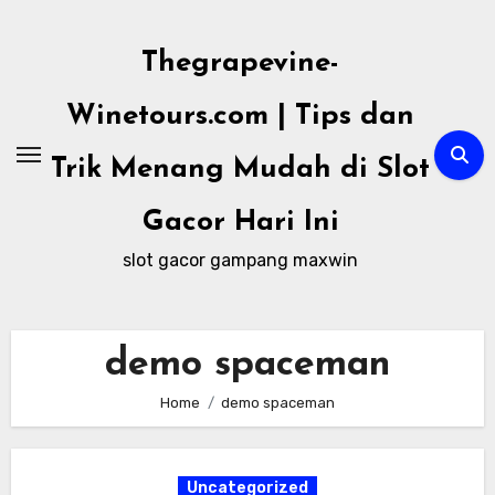
Skip
to
Thegrapevine-
content
Winetours.com | Tips dan
Trik Menang Mudah di Slot
Gacor Hari Ini
slot gacor gampang maxwin
demo spaceman
Home
demo spaceman
Uncategorized