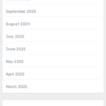
September 2025
August 2025
July 2025
June 2025
May 2025
April 2025
March 2025