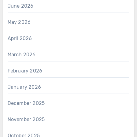
June 2026
May 2026
April 2026
March 2026
February 2026
January 2026
December 2025
November 2025
October 2025