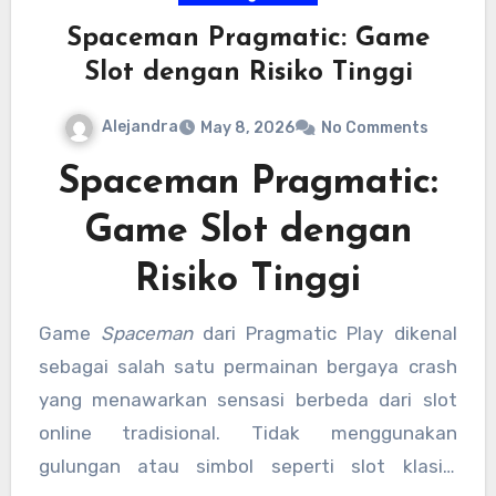
Spaceman Pragmatic: Game
Slot dengan Risiko Tinggi
Alejandra
May 8, 2026
No Comments
Spaceman Pragmatic:
Game Slot dengan
Risiko Tinggi
Game
Spaceman
dari
Pragmatic Play
dikenal
sebagai salah satu permainan bergaya crash
yang menawarkan sensasi berbeda dari slot
online tradisional. Tidak menggunakan
gulungan atau simbol seperti slot klasik,