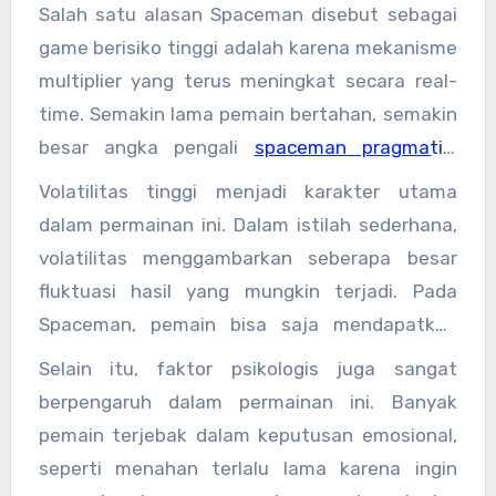
permainan ini justru menekankan pada
Salah satu alasan Spaceman disebut sebagai
keputusan pemain untuk menentukan kapan
game berisiko tinggi adalah karena mekanisme
waktu terbaik melakukan cash out sebelum
multiplier yang terus meningkat secara real-
karakter astronot jatuh. Konsep sederhana ini
time. Semakin lama pemain bertahan, semakin
justru menciptakan tingkat ketegangan yang
besar angka pengali
spaceman pragmatic
tinggi karena setiap detik dapat menentukan
yang bisa didapatkan. Namun, risiko kehilangan
Volatilitas tinggi menjadi karakter utama
hasil akhir permainan.
seluruh taruhan juga meningkat secara
dalam permainan ini. Dalam istilah sederhana,
signifikan karena crash dapat terjadi kapan
volatilitas menggambarkan seberapa besar
saja tanpa pola yang bisa diprediksi. Sistem ini
fluktuasi hasil yang mungkin terjadi. Pada
menggunakan Random Number Generator
Spaceman, pemain bisa saja mendapatkan
(RNG), sehingga setiap putaran bersifat
kemenangan kecil secara konsisten, atau
Selain itu, faktor psikologis juga sangat
independen dan sepenuhnya acak.
justru mengalami kehilangan berturut-turut
berpengaruh dalam permainan ini. Banyak
sebelum akhirnya mendapatkan multiplier
pemain terjebak dalam keputusan emosional,
besar. Kondisi inilah yang membuat game ini
seperti menahan terlalu lama karena ingin
tidak cocok bagi pemain yang menginginkan