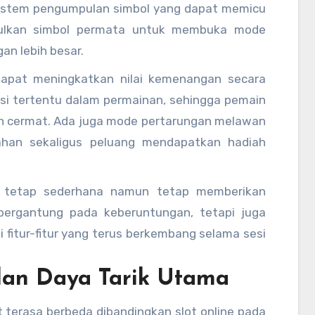
h sistem pengumpulan simbol yang dapat memicu
ulkan simbol permata untuk membuka mode
n lebih besar.
g dapat meningkatkan nilai kemenangan secara
ndisi tertentu dalam permainan, sehingga pemain
n cermat. Ada juga mode pertarungan melawan
han sekaligus peluang mendapatkan hadiah
r tetap sederhana namun tetap memberikan
bergantung pada keberuntungan, tetapi juga
fitur-fitur yang terus berkembang selama sesi
an Daya Tarik Utama
terasa berbeda dibandingkan slot online pada