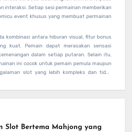
 interaksi. Setiap sesi permainan memberikan
memicu event khusus yang membuat permainan
a kombinasi antara hiburan visual, fitur bonus
ang kuat. Pemain dapat merasakan sensasi
kemenangan dalam setiap putaran. Selain itu,
rmainan ini cocok untuk pemain pemula maupun
alaman slot yang lebih kompleks dan tidak
n Slot Bertema Mahjong yang