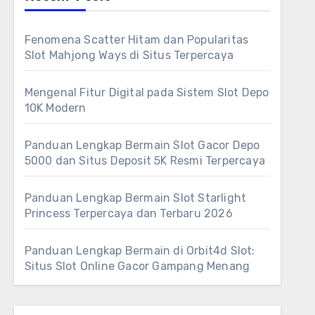
Fenomena Scatter Hitam dan Popularitas
Slot Mahjong Ways di Situs Terpercaya
Mengenal Fitur Digital pada Sistem Slot Depo
10K Modern
Panduan Lengkap Bermain Slot Gacor Depo
5000 dan Situs Deposit 5K Resmi Terpercaya
Panduan Lengkap Bermain Slot Starlight
Princess Terpercaya dan Terbaru 2026
Panduan Lengkap Bermain di Orbit4d Slot:
Situs Slot Online Gacor Gampang Menang