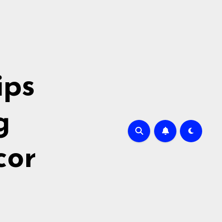
ips
g
cor