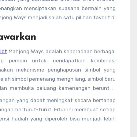
nenangkan menciptakan suasana bermain yang
ong Ways menjadi salah satu pilihan favorit di
tawarkan
lot
Mahjong Ways adalah keberadaan berbagai
ang pemain untuk mendapatkan kombinasi
nakan mekanisme penghapusan simbol yang
elah simbol pemenang menghilang, simbol baru
g dan membuka peluang kemenangan beruntun
enangan yang dapat meningkat secara bertahap
gan berturut-turut. Fitur ini membuat setiap
nsi hadiah yang diperoleh bisa menjadi lebih