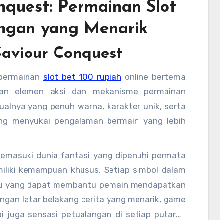
nquest: Permainan Slot
ngan yang Menarik
aviour Conquest
 permainan
slot bet 100 rupiah
online bertema
kan elemen aksi dan mekanisme permainan
ualnya yang penuh warna, karakter unik, serta
ang menyukai pengalaman bermain yang lebih
memasuki dunia fantasi yang dipenuhi permata
iliki kemampuan khusus. Setiap simbol dalam
entu yang dapat membantu pemain mendapatkan
ngan latar belakang cerita yang menarik, game
i juga sensasi petualangan di setiap putaran