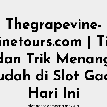
Thegrapevine-
netours.com | T
dan Trik Menan
dah di Slot Ga
Hari Ini
slot gacor gampang maxwin