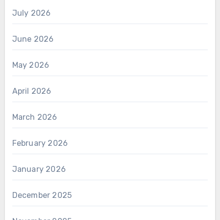
July 2026
June 2026
May 2026
April 2026
March 2026
February 2026
January 2026
December 2025