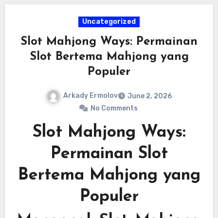
permainan ini cocok untuk pemain pemula
Uncategorized
maupun pemain berpengalaman yang mencari
Slot Mahjong Ways: Permainan
pengalaman slot yang lebih kompleks dan tidak
Slot Bertema Mahjong yang
monoton.
Populer
Arkady Ermolov
June 2, 2026
No Comments
Slot Mahjong Ways:
Permainan Slot
Bertema Mahjong yang
Populer