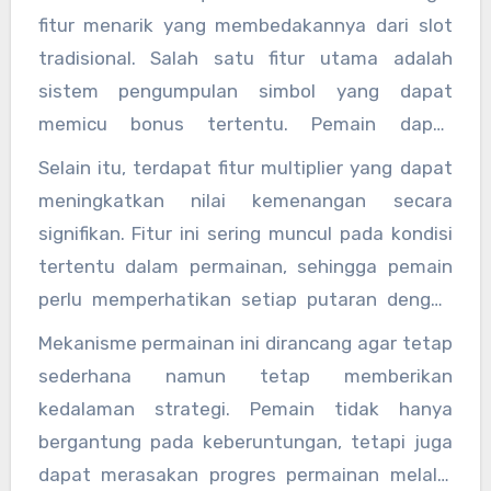
fitur menarik yang membedakannya dari slot
tradisional. Salah satu fitur utama adalah
sistem pengumpulan simbol yang dapat
memicu bonus tertentu. Pemain dapat
mengumpulkan simbol permata untuk
Selain itu, terdapat fitur multiplier yang dapat
membuka mode khusus yang memberikan
meningkatkan nilai kemenangan secara
peluang kemenangan lebih besar.
signifikan. Fitur ini sering muncul pada kondisi
tertentu dalam permainan, sehingga pemain
perlu memperhatikan setiap putaran dengan
cermat. Ada juga mode pertarungan melawan
Mekanisme permainan ini dirancang agar tetap
boss yang memberikan tantangan tambahan
sederhana namun tetap memberikan
sekaligus peluang mendapatkan hadiah besar.
kedalaman strategi. Pemain tidak hanya
bergantung pada keberuntungan, tetapi juga
dapat merasakan progres permainan melalui