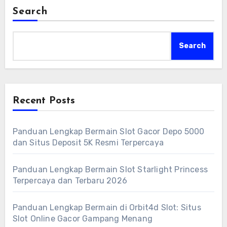
Search
Search
Recent Posts
Panduan Lengkap Bermain Slot Gacor Depo 5000
dan Situs Deposit 5K Resmi Terpercaya
Panduan Lengkap Bermain Slot Starlight Princess
Terpercaya dan Terbaru 2026
Panduan Lengkap Bermain di Orbit4d Slot: Situs
Slot Online Gacor Gampang Menang