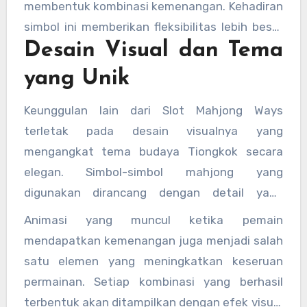
membentuk kombinasi kemenangan. Kehadiran
simbol ini memberikan fleksibilitas lebih besar
Desain Visual dan Tema
dan meningkatkan kemungkinan terciptanya
susunan simbol yang menguntungkan.
yang Unik
Keunggulan lain dari Slot Mahjong Ways
terletak pada desain visualnya yang
mengangkat tema budaya Tiongkok secara
elegan. Simbol-simbol mahjong yang
digunakan dirancang dengan detail yang
menarik sehingga mudah dikenali oleh pemain.
Animasi yang muncul ketika pemain
Warna emas, hijau, dan merah yang
mendapatkan kemenangan juga menjadi salah
mendominasi tampilan permainan memberikan
satu elemen yang meningkatkan keseruan
kesan mewah sekaligus tradisional.
permainan. Setiap kombinasi yang berhasil
terbentuk akan ditampilkan dengan efek visual